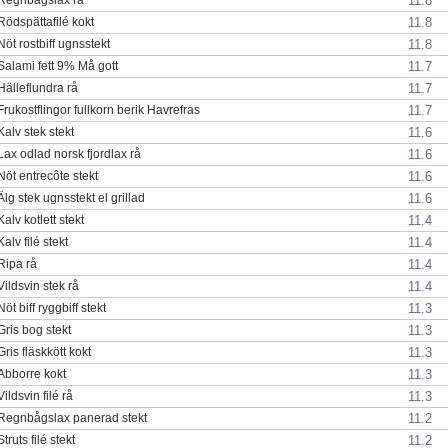
11.8
11.8
Rödspättafilé kokt
11.8
Nöt rostbiff ugnsstekt
11.7
Salami fett 9% Må gott
11.7
Hälleflundra rå
11.7
Frukostflingor fullkorn berik Havrefras
11.6
Kalv stek stekt
11.6
Lax odlad norsk fjordlax rå
11.6
Nöt entrecôte stekt
11.6
Älg stek ugnsstekt el grillad
11.4
Kalv kotlett stekt
11.4
Kalv filé stekt
11.4
Ripa rå
11.4
Vildsvin stek rå
11.3
Nöt biff ryggbiff stekt
11.3
Gris bog stekt
11.3
Gris fläskkött kokt
11.3
Abborre kokt
11.3
Vildsvin filé rå
11.2
Regnbågslax panerad stekt
11.2
Struts filé stekt