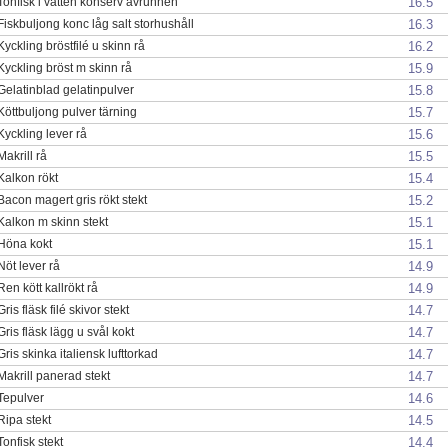
16.5
Tonfisk i vatten konserv avrunnen
16.3
Fiskbuljong konc låg salt storhushåll
16.2
Kyckling bröstfilé u skinn rå
15.9
Kyckling bröst m skinn rå
15.8
Gelatinblad gelatinpulver
15.7
Köttbuljong pulver tärning
15.6
Kyckling lever rå
15.5
Makrill rå
15.4
Kalkon rökt
15.2
Bacon magert gris rökt stekt
15.1
Kalkon m skinn stekt
15.1
Höna kokt
14.9
Nöt lever rå
14.9
Ren kött kallrökt rå
14.7
Gris fläsk filé skivor stekt
14.7
Gris fläsk lägg u svål kokt
14.7
Gris skinka italiensk lufttorkad
14.7
Makrill panerad stekt
14.6
Tepulver
14.5
Ripa stekt
14.4
Tonfisk stekt