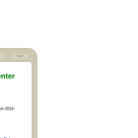
mer
enter
on 2015-