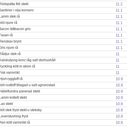
11.2
Rödspätta filé stekt
11.1
Sardiner i olja konserv
11.1
Lamm stek rå
11.1
Nöt njure rå
11.1
Bacon lättbacon gris
11.1
Fasan rå
11.1
Renskav brynt
11.1
Gris njure rå
11
Rådjur stek rå
11
Kalvbuljong konc låg salt storhushåll
11
Kyckling kött m skinn rå
11
Fisk varmrökt
10.9
Hjort ryggbiff rå
10.9
Nöt rostbiff tillagad u salt ugnsrostad
10.9
Hälleflundra panerad stekt
10.9
Lamm kotlett stekt
10.8
Lax stekt
10.8
Nöt stek fryst stekt u steksky
10.8
Leverstuvning fryst
10.8
Ren kött varmrökt rå