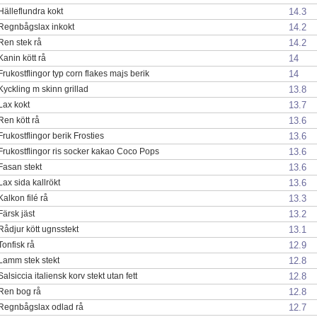
14.3
Hälleflundra kokt
14.2
Regnbågslax inkokt
14.2
Ren stek rå
14
Kanin kött rå
14
Frukostflingor typ corn flakes majs berik
13.8
Kyckling m skinn grillad
13.7
Lax kokt
13.6
Ren kött rå
13.6
Frukostflingor berik Frosties
13.6
Frukostflingor ris socker kakao Coco Pops
13.6
Fasan stekt
13.6
Lax sida kallrökt
13.3
Kalkon filé rå
13.2
Färsk jäst
13.1
Rådjur kött ugnsstekt
12.9
Tonfisk rå
12.8
Lamm stek stekt
12.8
Salsiccia italiensk korv stekt utan fett
12.8
Ren bog rå
12.7
Regnbågslax odlad rå