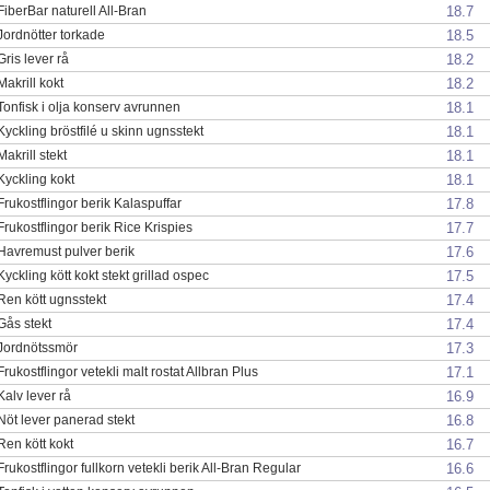
18.7
FiberBar naturell All-Bran
18.5
Jordnötter torkade
18.2
Gris lever rå
18.2
Makrill kokt
18.1
Tonfisk i olja konserv avrunnen
18.1
Kyckling bröstfilé u skinn ugnsstekt
18.1
Makrill stekt
18.1
Kyckling kokt
17.8
Frukostflingor berik Kalaspuffar
17.7
Frukostflingor berik Rice Krispies
17.6
Havremust pulver berik
17.5
Kyckling kött kokt stekt grillad ospec
17.4
Ren kött ugnsstekt
17.4
Gås stekt
17.3
Jordnötssmör
17.1
Frukostflingor vetekli malt rostat Allbran Plus
16.9
Kalv lever rå
16.8
Nöt lever panerad stekt
16.7
Ren kött kokt
16.6
Frukostflingor fullkorn vetekli berik All-Bran Regular