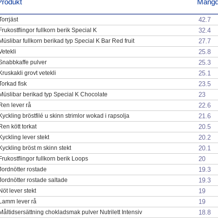
Produkt
Mäng
42.7
Torrjäst
32.4
Frukostflingor fullkorn berik Special K
27.7
Müslibar fullkorn berikad typ Special K Bar Red fruit
25.8
Vetekli
25.3
Snabbkaffe pulver
25.1
Kruskakli grovt vetekli
23.5
Torkad fisk
23
Müslibar berikad typ Special K Chocolate
22.6
Ren lever rå
21.6
Kyckling bröstfilé u skinn strimlor wokad i rapsolja
20.5
Ren kött torkat
20.2
Kyckling lever stekt
20.1
Kyckling bröst m skinn stekt
20
Frukostflingor fullkorn berik Loops
19.3
Jordnötter rostade
19.3
Jordnötter rostade saltade
19
Nöt lever stekt
19
Lamm lever rå
18.8
Måltidsersättning chokladsmak pulver Nutrilett Intensiv