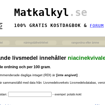
Matkalkyl
.se
100% GRATIS KOSTDAGBOK &
FORUM
del
näringstäthet/rikhet
rangordna efter ämne
ande livsmedel innehåller
niacinekvival
nde ordning och per 100 gram
.
mmenderade dagliga intaget (RDI) är
[inte angivet]
.
 är sammanställd med data från: Livsmedelsverkets Livsmedelsdatabas, versi
listan:
-
exempel: potatis kokt