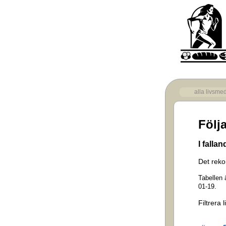
alla livsme
Följ
I falla
Det reko
Tabellen
01-19.
Filtrera 