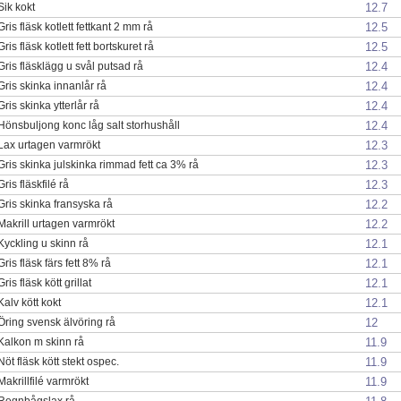
12.7
Sik kokt
12.5
Gris fläsk kotlett fettkant 2 mm rå
12.5
Gris fläsk kotlett fett bortskuret rå
12.4
Gris fläsklägg u svål putsad rå
12.4
Gris skinka innanlår rå
12.4
Gris skinka ytterlår rå
12.4
Hönsbuljong konc låg salt storhushåll
12.3
Lax urtagen varmrökt
12.3
Gris skinka julskinka rimmad fett ca 3% rå
12.3
Gris fläskfilé rå
12.2
Gris skinka fransyska rå
12.2
Makrill urtagen varmrökt
12.1
Kyckling u skinn rå
12.1
Gris fläsk färs fett 8% rå
12.1
Gris fläsk kött grillat
12.1
Kalv kött kokt
12
Öring svensk älvöring rå
11.9
Kalkon m skinn rå
11.9
Nöt fläsk kött stekt ospec.
11.9
Makrillfilé varmrökt
Regnbågslax rå