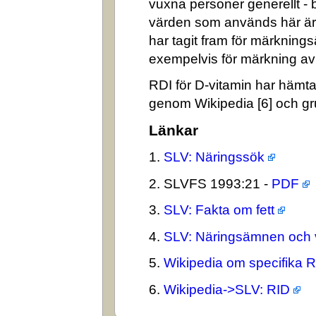
vuxna personer generellt -
värden som används här är
har tagit fram för märkning
exempelvis för märkning av n
RDI för D-vitamin har hämta
genom Wikipedia [6] och gr
Länkar
1.
SLV: Näringssök
2. SLVFS 1993:21 -
PDF
3.
SLV: Fakta om fett
4.
SLV: Näringsämnen och 
5.
Wikipedia om specifika 
6.
Wikipedia->SLV: RID