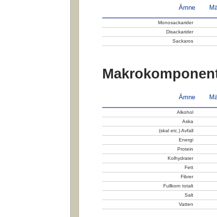
Ämne
Mä
Monosackarider
Disackarider
Sackaros
Makrokomponent
Ämne
Mä
Alkohol
Aska
(skal etc.) Avfall
Energi
Protein
Kolhydrater
Fett
Fibrer
Fullkorn totalt
Salt
Vatten