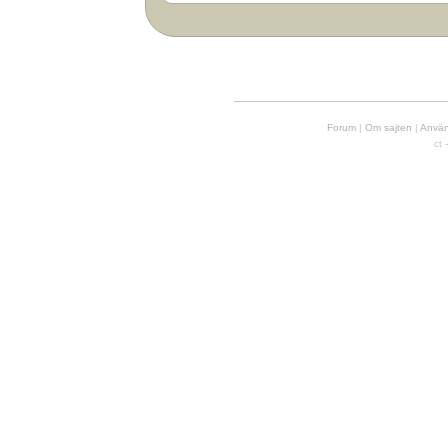
Forum
|
Om sajten
|
Använd
ct 