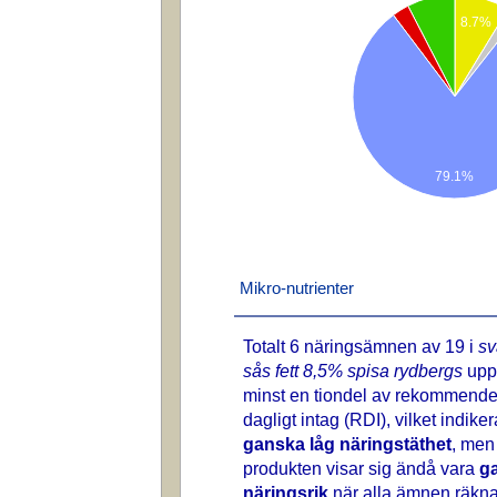
8.7%
79.1%
Mikro-nutrienter
Totalt 6 näringsämnen av 19 i
s
sås fett 8,5% spisa rydbergs
upp
minst en tiondel av rekommende
dagligt intag (RDI), vilket indike
ganska låg näringstäthet
, men
produkten visar sig ändå vara
g
näringsrik
när alla ämnen räkn