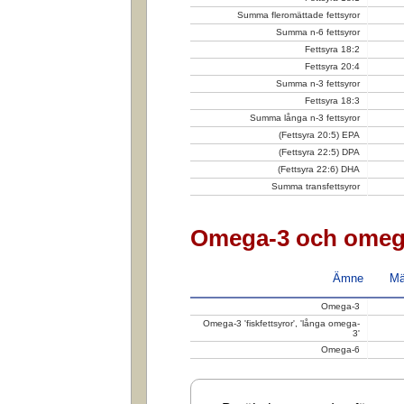
Summa fleromättade fettsyror
Summa n-6 fettsyror
Fettsyra 18:2
Fettsyra 20:4
Summa n-3 fettsyror
Fettsyra 18:3
Summa långa n-3 fettsyror
(Fettsyra 20:5) EPA
(Fettsyra 22:5) DPA
(Fettsyra 22:6) DHA
Summa transfettsyror
Omega-3 och omeg
Ämne
Mä
Omega-3
Omega-3 'fiskfettsyror', 'långa omega-
3'
Omega-6