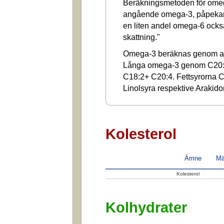
Beräkningsmetoden för omega
angående omega-3, påpekar a
en liten andel omega-6 ocks
skattning."
Omega-3 beräknas genom at
Långa omega-3 genom C20:
C18:2+ C20:4. Fettsyrorna C1
Linolsyra respektive Arakido
Kolesterol
Ämne
Mä
Kolesterol
Kolhydrater