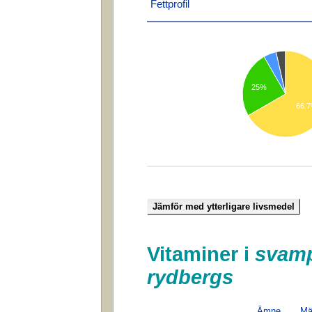
Fettprofil
25%
66.
Vitaminer i
svamp
rydbergs
Ämne
Mä