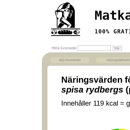
Matk
100% GRAT
Hitta livsmedel
alla livsmedel
näringstäthet/r
Näringsvärden f
spisa rydbergs
(
Innehåller 119 kcal = g