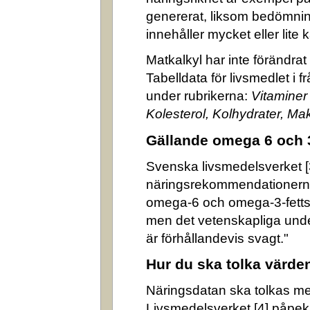
genererat, liksom bedömni
innehåller mycket eller lite k
Matkalkyl har inte förändra
Tabelldata för livsmedlet i 
under rubrikerna:
Vitaminer
Kolesterol, Kolhydrater, M
Gällande omega 6 och 
Svenska livsmedelsverket [3]
näringsrekommendationerna
omega-6 och omega-3-fettsyr
men det vetenskapliga underl
är förhållandevis svagt."
Hur du ska tolka värde
Näringsdatan ska tolkas m
Livsmedelsverket [4] påpek