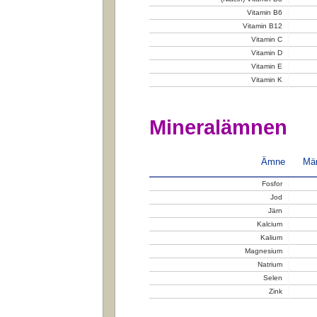
Vitamin B6
Vitamin B12
Vitamin C
Vitamin D
Vitamin E
Vitamin K
Mineralämnen
Ämne
Män
Fosfor
Jod
Järn
Kalcium
Kalium
Magnesium
Natrium
Selen
Zink