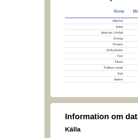
Ämne
Mä
Alkohol
Aska
(skal etc.) Avfall
Energi
Protein
Kolhydrater
Fett
Fibrer
Fullkorn totalt
Salt
Vatten
Information om da
Källa