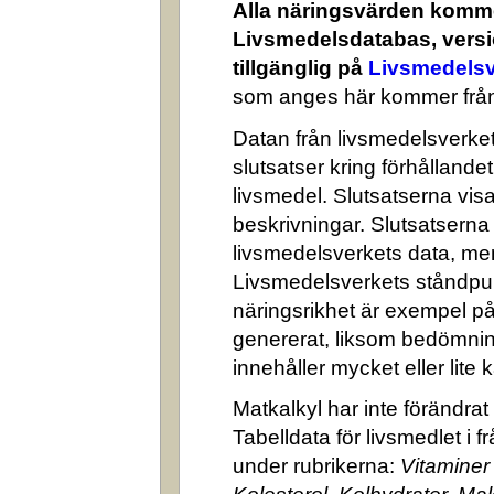
Alla näringsvärden komme
Livsmedelsdatabas, versi
tillgänglig på
Livsmedelsv
som anges här kommer från
Datan från livsmedelsverket 
slutsatser kring förhålland
livsmedel. Slutsatserna visa
beskrivningar. Slutsatserna
livsmedelsverkets data, me
Livsmedelsverkets ståndpun
näringsrikhet är exempel på
genererat, liksom bedömni
innehåller mycket eller lite k
Matkalkyl har inte förändra
Tabelldata för livsmedlet i 
under rubrikerna:
Vitaminer