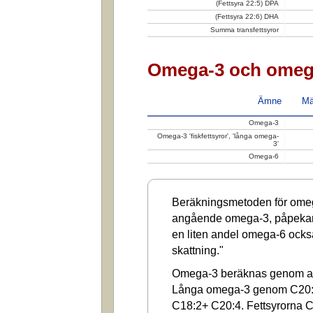
(Fettsyra 22:5) DPA
(Fettsyra 22:6) DHA
Summa transfettsyror
Omega-3 och omeg
Ämne
Mä
Omega-3
Omega-3 'fiskfettsyror', 'långa omega-
3'
Omega-6
Beräkningsmetoden för omega
angående omega-3, påpekar a
en liten andel omega-6 ocks
skattning."
Omega-3 beräknas genom at
Långa omega-3 genom C20:
C18:2+ C20:4. Fettsyrorna C1