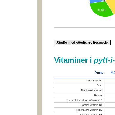
31.8%
Vitaminer i
pytt-
Ämne
Mä
beta-Karoten
Folat
Niacinekvivalenter
Retinol
(Retinolekvivalenter) Vitamin A
(Tiamin) Vitamin B1
(Riboflavin) Vitamin B2
(Niacin) Vitamin B3