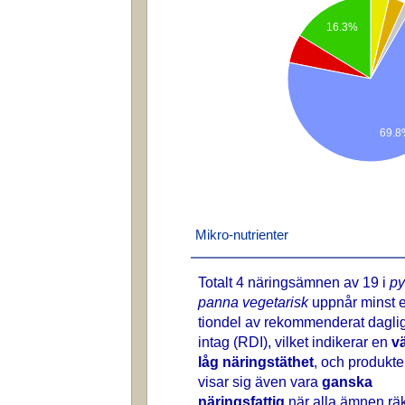
16.3%
69.8
Mikro-nutrienter
Totalt 4 näringsämnen av 19 i
pyt
panna vegetarisk
uppnår minst 
tiondel av rekommenderat daglig
intag (RDI), vilket indikerar en
vä
låg näringstäthet
, och produkt
visar sig även vara
ganska
näringsfattig
när alla ämnen rä