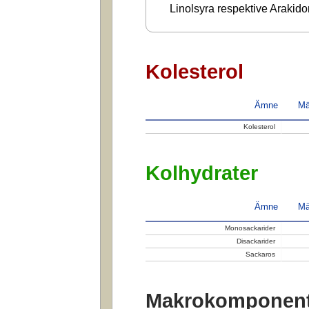
Linolsyra respektive Arakido
Kolesterol
Ämne
Mä
Kolesterol
Kolhydrater
Ämne
Mä
Monosackarider
Disackarider
Sackaros
Makrokomponent