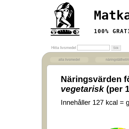
Matk
100% GRAT
Hitta livsmedel
alla livsmedel
näringstäthet/r
Näringsvärden f
vegetarisk
(per 
Innehåller 127 kcal = g