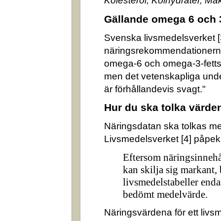
Kolesterol, Kolhydrater, M
Gällande omega 6 och 
Svenska livsmedelsverket [3]
näringsrekommendationerna
omega-6 och omega-3-fettsyr
men det vetenskapliga underl
är förhållandevis svagt."
Hur du ska tolka värde
Näringsdatan ska tolkas m
Livsmedelsverket [4] påpek
Eftersom näringsinnehå
kan skilja sig markant,
livsmedelstabeller enda
bedömt medelvärde.
Näringsvärdena för ett livsm