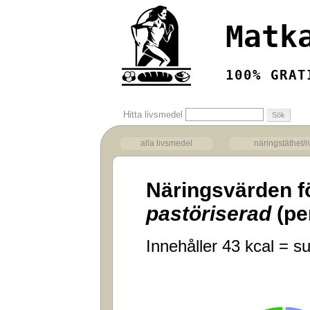
Matk
100% GRAT
Hitta livsmedel
alla livsmedel
näringstäthet/r
Näringsvärden f
pastöriserad
(pe
Innehåller 43 kcal = su