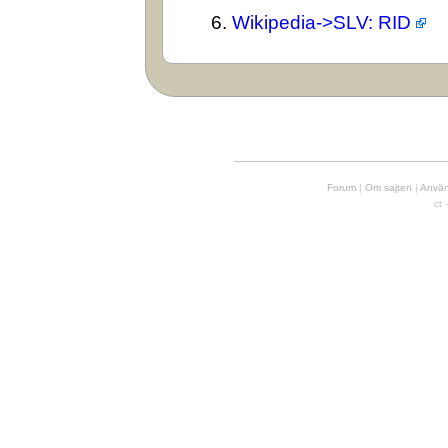
6.
Wikipedia->SLV: RID
Forum
|
Om sajten
|
Använd
ct 