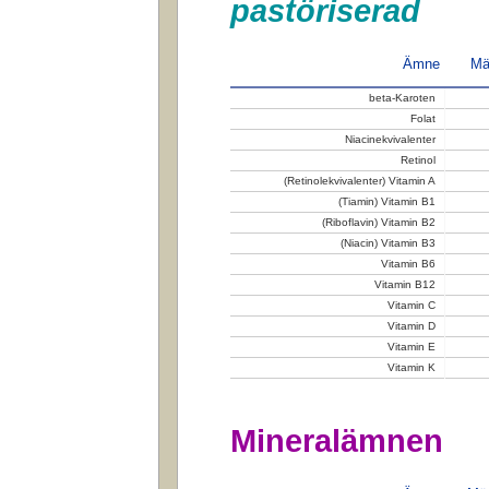
pastöriserad
Ämne
Mä
beta-Karoten
Folat
Niacinekvivalenter
Retinol
(Retinolekvivalenter) Vitamin A
(Tiamin) Vitamin B1
(Riboflavin) Vitamin B2
(Niacin) Vitamin B3
Vitamin B6
Vitamin B12
Vitamin C
Vitamin D
Vitamin E
Vitamin K
Mineralämnen