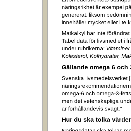
näringsrikhet är exempel på
genererat, liksom bedömni
innehåller mycket eller lite k
Matkalkyl har inte förändra
Tabelldata för livsmedlet i 
under rubrikerna:
Vitaminer
Kolesterol, Kolhydrater, M
Gällande omega 6 och 
Svenska livsmedelsverket [3]
näringsrekommendationerna
omega-6 och omega-3-fettsyr
men det vetenskapliga underl
är förhållandevis svagt."
Hur du ska tolka värde
Näringsdatan ska tolkas m