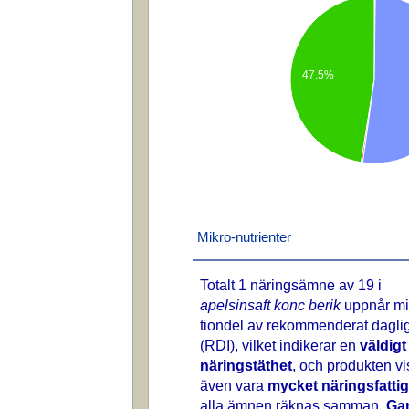
47.5%
Mikro-nutrienter
Totalt 1 näringsämne av 19 i
apelsinsaft konc berik
uppnår mi
tiondel av rekommenderat daglig
(RDI), vilket indikerar en
väldigt
näringstäthet
, och produkten vi
även vara
mycket näringsfattig
alla ämnen räknas samman.
Ga