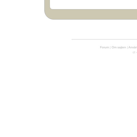
Forum
|
Om sajten
|
Använd
ct 