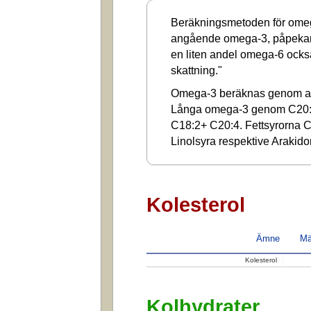
Beräkningsmetoden för omega
angående omega-3, påpekar a
en liten andel omega-6 ocks
skattning."
Omega-3 beräknas genom at
Långa omega-3 genom C20:
C18:2+ C20:4. Fettsyrorna C1
Linolsyra respektive Arakido
Kolesterol
Ämne
Mä
Kolesterol
Kolhydrater