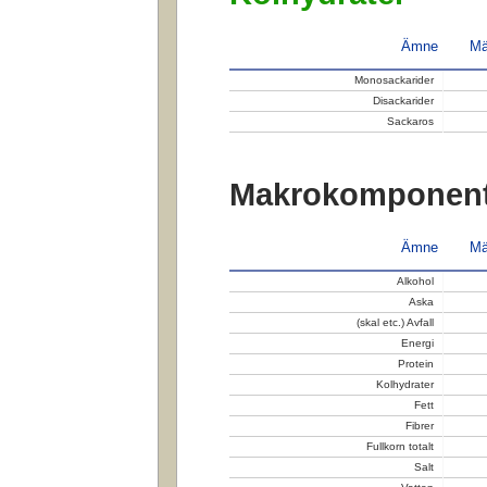
Ämne
Mä
Monosackarider
Disackarider
Sackaros
Makrokomponent
Ämne
Mä
Alkohol
Aska
(skal etc.) Avfall
Energi
Protein
Kolhydrater
Fett
Fibrer
Fullkorn totalt
Salt