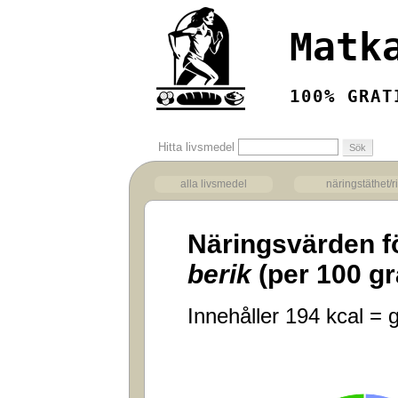
Matk
100% GRAT
Hitta livsmedel
alla livsmedel
näringstäthet/r
Näringsvärden f
berik
(per 100 g
Innehåller 194 kcal = g