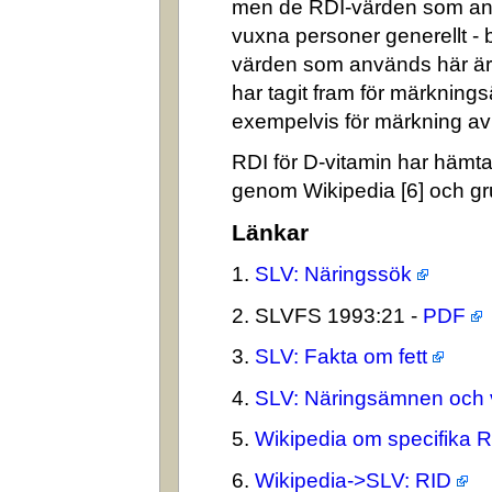
men de RDI-värden som an
vuxna personer generellt -
värden som används här är
har tagit fram för märkning
exempelvis för märkning av n
RDI för D-vitamin har hämta
genom Wikipedia [6] och gr
Länkar
1.
SLV: Näringssök
2. SLVFS 1993:21 -
PDF
3.
SLV: Fakta om fett
4.
SLV: Näringsämnen och 
5.
Wikipedia om specifika 
6.
Wikipedia->SLV: RID