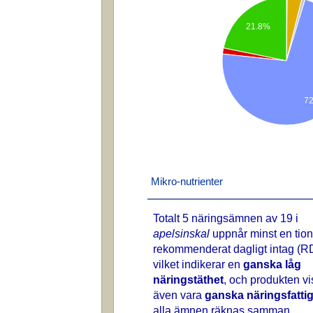
21.8%
7
Mikro-nutrienter
Totalt 5 näringsämnen av 19 i
apelsinskal
uppnår minst en tion
rekommenderat dagligt intag (RD
vilket indikerar en
ganska låg
näringstäthet
, och produkten vi
även vara
ganska näringsfatti
alla ämnen räknas samman.