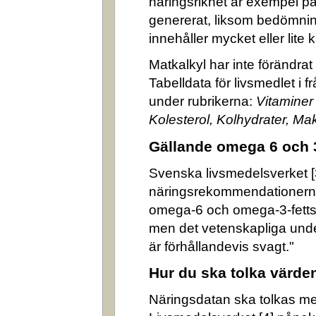
näringsrikhet är exempel på
genererat, liksom bedömni
innehåller mycket eller lite k
Matkalkyl har inte förändra
Tabelldata för livsmedlet i 
under rubrikerna:
Vitaminer
Kolesterol, Kolhydrater, M
Gällande omega 6 och 
Svenska livsmedelsverket [3]
näringsrekommendationerna
omega-6 och omega-3-fettsyr
men det vetenskapliga underl
är förhållandevis svagt."
Hur du ska tolka värde
Näringsdatan ska tolkas m