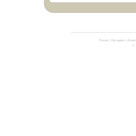
Forum
|
Om sajten
|
Använd
ct 