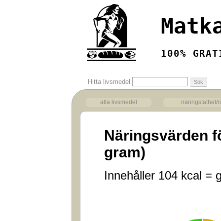
Matk
100% GRAT
Hitta livsmedel
alla livsmedel
näringstäthet/r
Näringsvärden f
gram)
Innehåller 104 kcal = g