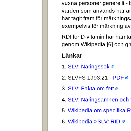
vuxna personer generellt -
värden som används här är
har tagit fram för märkning
exempelvis för märkning av n
RDI för D-vitamin har hämta
genom Wikipedia [6] och gr
Länkar
1.
SLV: Näringssök
2. SLVFS 1993:21 -
PDF
3.
SLV: Fakta om fett
4.
SLV: Näringsämnen och 
5.
Wikipedia om specifika 
6.
Wikipedia->SLV: RID