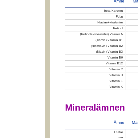
Ämne
Mä
beta-Karoten
Folat
Niacinekvivalenter
Retinol
(Retinolekvivalenter) Vitamin A
(Tiamin) Vitamin B1
(Riboflavin) Vitamin B2
(Niacin) Vitamin B3
Vitamin B6
Vitamin B12
Vitamin C
Vitamin D
Vitamin E
Vitamin K
Mineralämnen
Ämne
Män
Fosfor
Jod