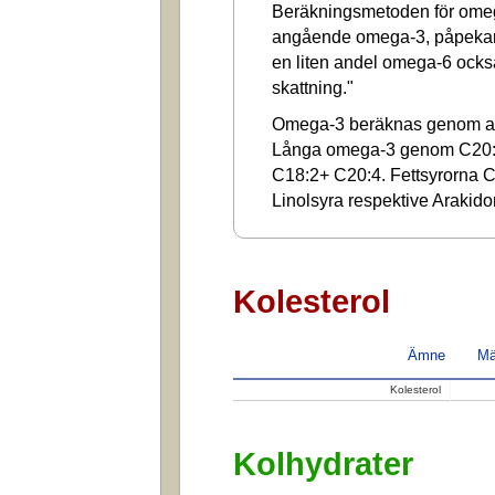
Beräkningsmetoden för omega
angående omega-3, påpekar a
en liten andel omega-6 ocks
skattning."
Omega-3 beräknas genom at
Långa omega-3 genom C20:
C18:2+ C20:4. Fettsyrorna C1
Linolsyra respektive Arakido
Kolesterol
Ämne
Mä
Kolesterol
Kolhydrater