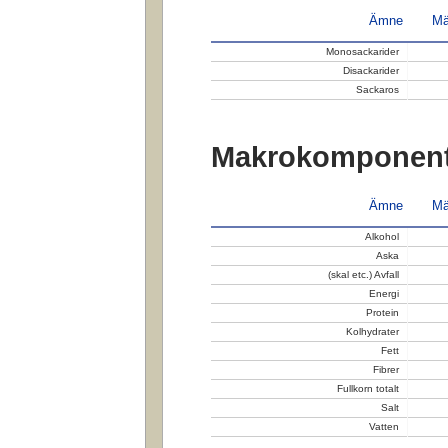
Ämne
Mä
Monosackarider
Disackarider
Sackaros
Makrokomponent
Ämne
Mä
Alkohol
Aska
(skal etc.) Avfall
Energi
Protein
Kolhydrater
Fett
Fibrer
Fullkorn totalt
Salt
Vatten