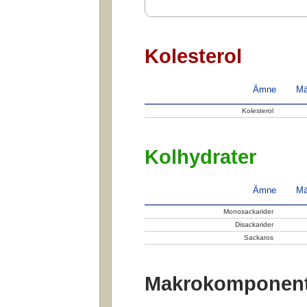
Kolesterol
Ämne
Mä
Kolesterol
Kolhydrater
Ämne
Mä
Monosackarider
Disackarider
Sackaros
Makrokomponent