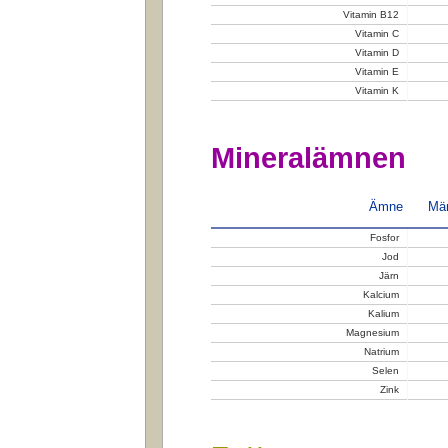
Vitamin B12
Vitamin C
Vitamin D
Vitamin E
Vitamin K
Mineralämnen
Ämne
Män
Fosfor
Jod
Järn
Kalcium
Kalium
Magnesium
Natrium
Selen
Zink