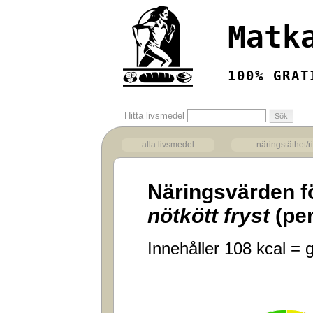
Matk
100% GRAT
Hitta livsmedel
alla livsmedel
näringstäthet/r
Näringsvärden f
nötkött fryst
(per
Innehåller 108 kcal = g