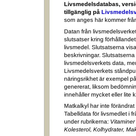
Livsmedelsdatabas, versi
tillgänglig på
Livsmedelsv
som anges här kommer från
Datan från livsmedelsverket 
slutsatser kring förhålland
livsmedel. Slutsatserna visa
beskrivningar. Slutsatserna
livsmedelsverkets data, me
Livsmedelsverkets ståndpun
näringsrikhet är exempel på
genererat, liksom bedömni
innehåller mycket eller lite k
Matkalkyl har inte förändra
Tabelldata för livsmedlet i 
under rubrikerna:
Vitaminer
Kolesterol, Kolhydrater, M