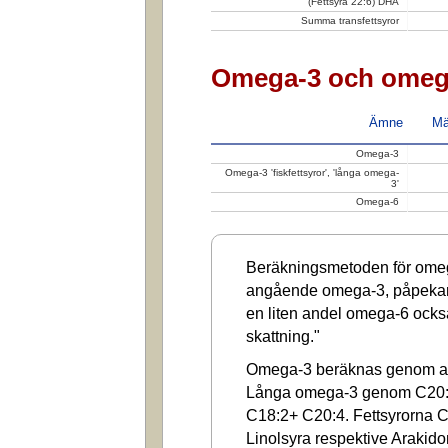
(Fettsyra 22:6) DHA
Summa transfettsyror
Omega-3 och omeg
Ämne
Mä
Omega-3
Omega-3 'fiskfettsyror', 'långa omega-
3'
Omega-6
Beräkningsmetoden för omega
angående omega-3, påpekar a
en liten andel omega-6 ocks
skattning."
Omega-3 beräknas genom at
Långa omega-3 genom C20:
C18:2+ C20:4. Fettsyrorna C1
Linolsyra respektive Arakido