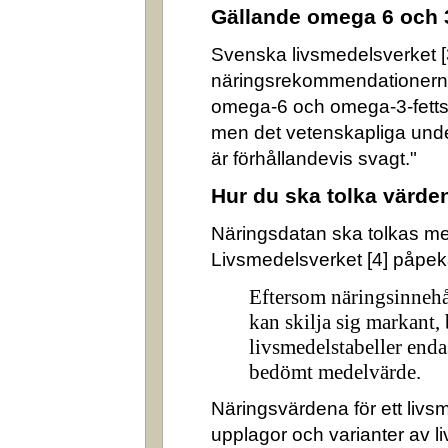
Gällande omega 6 och 
Svenska livsmedelsverket [3]
näringsrekommendationerna
omega-6 och omega-3-fettsyr
men det vetenskapliga underl
är förhållandevis svagt."
Hur du ska tolka värde
Näringsdatan ska tolkas m
Livsmedelsverket [4] påpek
Eftersom näringsinnehå
kan skilja sig markant,
livsmedelstabeller enda
bedömt medelvärde.
Näringsvärdena för ett livsm
upplagor och varianter av l