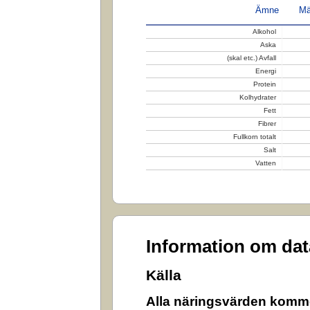
Ämne
Mä
Alkohol
Aska
(skal etc.) Avfall
Energi
Protein
Kolhydrater
Fett
Fibrer
Fullkorn totalt
Salt
Vatten
Information om da
Källa
Alla näringsvärden komme