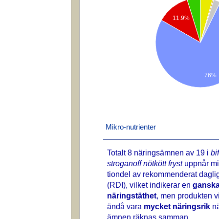
11.9%
76%
Mikro-nutrienter
Totalt 8 näringsämnen av 19 i
bif
stroganoff nötkött fryst
uppnår mi
tiondel av rekommenderat daglig
(RDI), vilket indikerar en
ganska
näringstäthet
, men produkten vi
ändå vara
mycket näringsrik
nä
ämnen räknas samman.