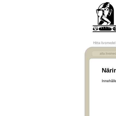
Hitta livsmedel
alla livsme
Näri
Innehålle