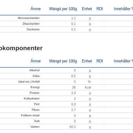
Ämne
Mängd per 100g
Enhet
RDI
Innehåller
Monosackarider
1.1
g
Disackarider
0.1
g
Sackaros
0.1
g
okomponenter
Ämne
Mängd per 100g
Enhet
RDI
Innehåller
Alkohol
0
g
Aska
0.5
g
(skal etc.) Avfall
0
%
Energi
26
kcal
Protein
2.4
g
Kolhydrater
2
g
Fett
0.3
g
Fibrer
2.7
g
Fullkorn totalt
0
g
Salt
0
g
Vatten
92.2
g