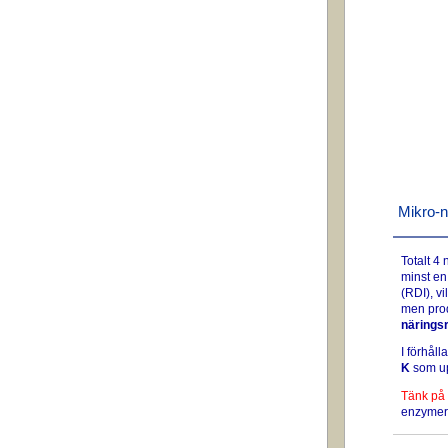
Mikro-n
Totalt 4
minst en
(RDI), vi
men prod
näringsr
I förhåll
K
som up
Tänk på 
enzymer