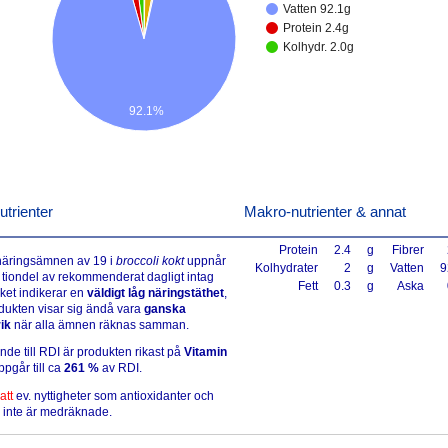
Vatten 92.1g
Protein 2.4g
Kolhydr. 2.0g
92.1%
utrienter
Makro-nutrienter & annat
Protein
2.4
g
Fibrer
 näringsämnen av 19 i
broccoli kokt
uppnår
Kolhydrater
2
g
Vatten
9
 tiondel av rekommenderat dagligt intag
Fett
0.3
g
Aska
lket indikerar en
väldigt låg näringstäthet
,
ukten visar sig ändå vara
ganska
ik
när alla ämnen räknas samman.
ande till RDI är produkten rikast på
Vitamin
pgår till ca
261 %
av RDI.
att
ev. nyttigheter som antioxidanter och
 inte är medräknade.