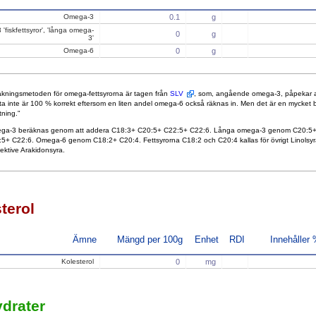
Omega-3
0.1
g
'fiskfettsyror', 'långa omega-
0
g
3'
Omega-6
0
g
kningsmetoden för omega-fettsyrorna är tagen från
SLV
, som, angående omega-3, påpekar a
ta inte är 100 % korrekt eftersom en liten andel omega-6 också räknas in. Men det är en mycket 
tning."
ga-3 beräknas genom att addera C18:3+ C20:5+ C22:5+ C22:6. Långa omega-3 genom C20:5
5+ C22:6. Omega-6 genom C18:2+ C20:4. Fettsyrorna C18:2 och C20:4 kallas för övrigt Linolsyr
ektive Arakidonsyra.
terol
Ämne
Mängd per 100g
Enhet
RDI
Innehåller
Kolesterol
0
mg
drater