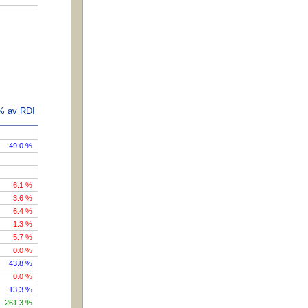
 % av RDI
49.0 %
6.1 %
3.6 %
6.4 %
1.3 %
5.7 %
0.0 %
43.8 %
0.0 %
13.3 %
261.3 %