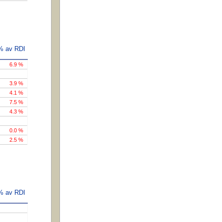
 % av RDI
6.9 %
3.9 %
4.1 %
7.5 %
4.3 %
0.0 %
2.5 %
 % av RDI