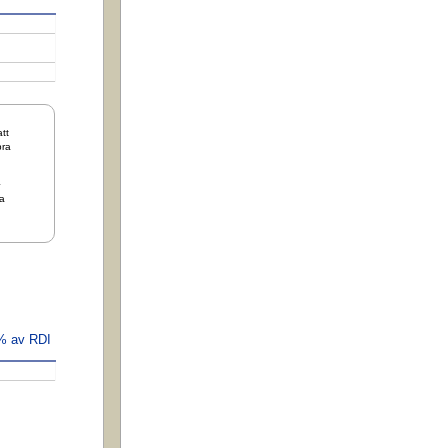
tt
bra
+
a
 % av RDI