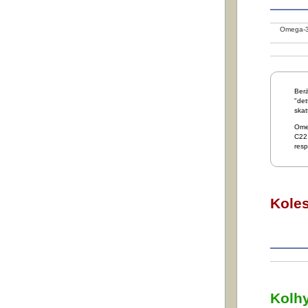
Omega-3 
Berä
"det
skat
Ome
C22:
resp
Koles
Kolhy