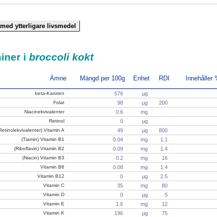
iner i
broccoli kokt
Ämne
Mängd per 100g
Enhet
RDI
Innehåller
beta-Karoten
576
µg
Folat
98
µg
200
Niacinekvivalenter
0.6
mg
Retinol
0
µg
Retinolekvivalenter) Vitamin A
49
µg
800
(Tiamin) Vitamin B1
0.04
mg
1.1
(Riboflavin) Vitamin B2
0.09
mg
1.4
(Niacin) Vitamin B3
0.2
mg
16
Vitamin B6
0.08
mg
1.4
Vitamin B12
0
µg
2.5
Vitamin C
35
mg
80
Vitamin D
0
µg
5
Vitamin E
1.6
mg
12
Vitamin K
196
µg
75