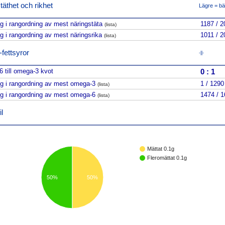
täthet och rikhet
Lägre = bä
ng i rangordning av mest näringstäta
1187 / 2
(lista)
ng i rangordning av mest näringsrika
1011 / 2
(lista)
ettsyror
-||-
 till omega-3 kvot
0
:
1
ng i rangordning av mest omega-3
1 / 1290
(lista)
ng i rangordning av mest omega-6
1474 / 
(lista)
l
Mättat 0.1g
Fleromättat 0.1g
50%
50%