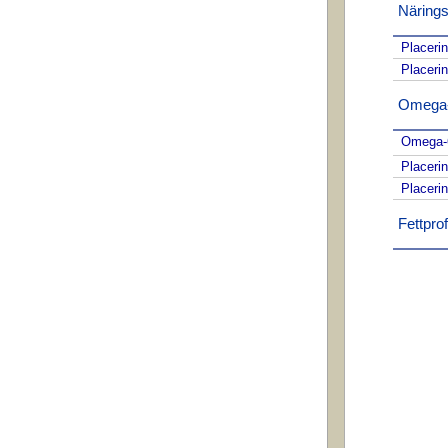
Närings
Placeri
Placeri
Omega-f
Omega-6
Placeri
Placeri
Fettprofi