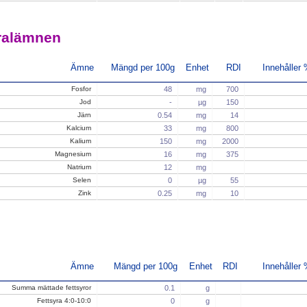
ralämnen
Ämne
Mängd per 100g
Enhet
RDI
Innehåller
Fosfor
48
mg
700
Jod
-
µg
150
Järn
0.54
mg
14
Kalcium
33
mg
800
Kalium
150
mg
2000
Magnesium
16
mg
375
Natrium
12
mg
Selen
0
µg
55
Zink
0.25
mg
10
Ämne
Mängd per 100g
Enhet
RDI
Innehåller
Summa mättade fettsyror
0.1
g
Fettsyra 4:0-10:0
0
g