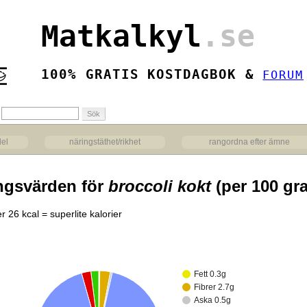
Matkalkyl
.se
100% GRATIS KOSTDAGBOK &
FORUM
del
näringstäthet/rikhet
rangordna efter ämne
ngsvärden för
broccoli kokt
(per 100 gr
r 26 kcal = superlite kalorier
Fett 0.3g
Fibrer 2.7g
Aska 0.5g