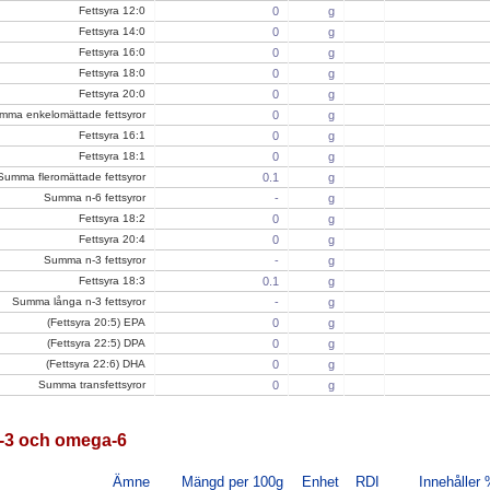
Fettsyra 12:0
0
g
Fettsyra 14:0
0
g
Fettsyra 16:0
0
g
Fettsyra 18:0
0
g
Fettsyra 20:0
0
g
mma enkelomättade fettsyror
0
g
Fettsyra 16:1
0
g
Fettsyra 18:1
0
g
Summa fleromättade fettsyror
0.1
g
Summa n-6 fettsyror
-
g
Fettsyra 18:2
0
g
Fettsyra 20:4
0
g
Summa n-3 fettsyror
-
g
Fettsyra 18:3
0.1
g
Summa långa n-3 fettsyror
-
g
(Fettsyra 20:5) EPA
0
g
(Fettsyra 22:5) DPA
0
g
(Fettsyra 22:6) DHA
0
g
Summa transfettsyror
0
g
3 och omega-6
Ämne
Mängd per 100g
Enhet
RDI
Innehåller