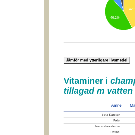
42.
46.2%
Vitaminer i
champ
tillagad m vatten
Ämne
Mä
beta-Karoten
Folat
Niacinekvivalenter
Retinol