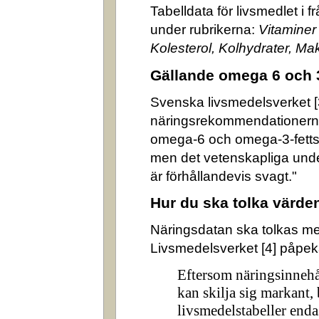
Tabelldata för livsmedlet i 
under rubrikerna:
Vitaminer
Kolesterol, Kolhydrater, M
Gällande omega 6 och 
Svenska livsmedelsverket [3]
näringsrekommendationerna
omega-6 och omega-3-fettsyr
men det vetenskapliga underl
är förhållandevis svagt."
Hur du ska tolka värde
Näringsdatan ska tolkas m
Livsmedelsverket [4] påpek
Eftersom näringsinnehå
kan skilja sig markant,
livsmedelstabeller enda