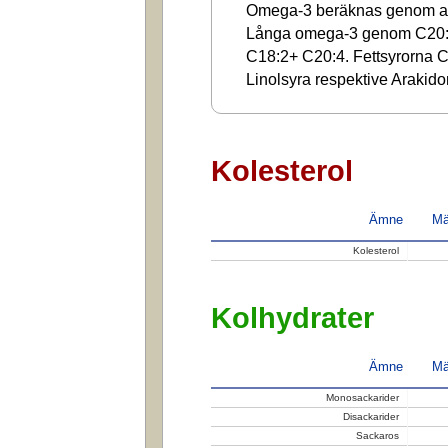
Omega-3 beräknas genom at
Långa omega-3 genom C20:
C18:2+ C20:4. Fettsyrorna C1
Linolsyra respektive Arakido
Kolesterol
Ämne
Mä
Kolesterol
Kolhydrater
Ämne
Mä
Monosackarider
Disackarider
Sackaros