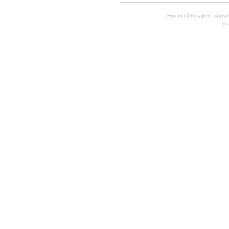
Forum
|
Om sajten
|
Använd
ct 