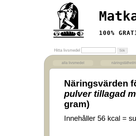
Matk
100% GRAT
Hitta livsmedel
alla livsmedel
näringstäthet/r
Näringsvärden f
pulver tillagad 
gram)
Innehåller 56 kcal = su