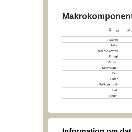
Makrokomponent
Ämne
Mä
Alkohol
Aska
(skal etc.) Avfall
Energi
Protein
Kolhydrater
Fett
Fibrer
Fullkorn totalt
Salt
Vatten
Information om da