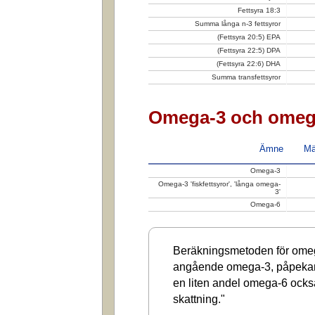
Fettsyra 18:3
Summa långa n-3 fettsyror
(Fettsyra 20:5) EPA
(Fettsyra 22:5) DPA
(Fettsyra 22:6) DHA
Summa transfettsyror
Omega-3 och omeg
Ämne
Mä
Omega-3
Omega-3 'fiskfettsyror', 'långa omega-
3'
Omega-6
Beräkningsmetoden för omega
angående omega-3, påpekar a
en liten andel omega-6 ocks
skattning."