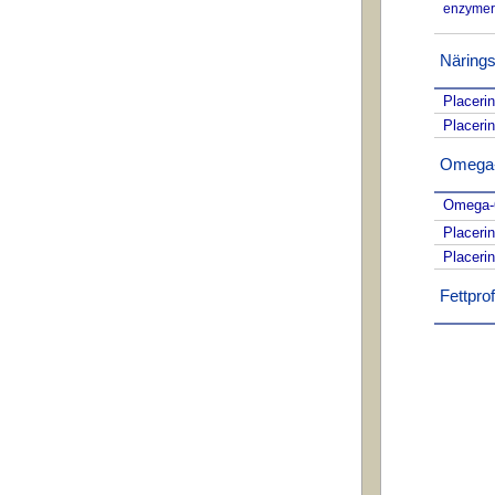
enzymer
Närings
Placeri
Placeri
Omega-f
Omega-6
Placeri
Placeri
Fettprofi