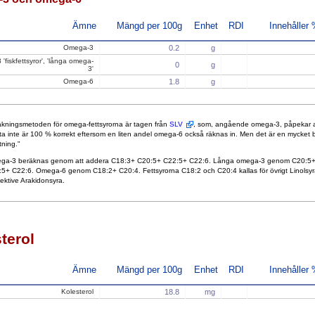
Ämne
Mängd per 100g
Enhet
RDI
Innehåller
Omega-3
0.2
g
'fiskfettsyror', 'långa omega-
0
g
3'
Omega-6
1.8
g
kningsmetoden för omega-fettsyrorna är tagen från
SLV
, som, angående omega-3, påpekar a
ta inte är 100 % korrekt eftersom en liten andel omega-6 också räknas in. Men det är en mycket 
tning."
ga-3 beräknas genom att addera C18:3+ C20:5+ C22:5+ C22:6. Långa omega-3 genom C20:5
5+ C22:6. Omega-6 genom C18:2+ C20:4. Fettsyrorna C18:2 och C20:4 kallas för övrigt Linolsyr
ektive Arakidonsyra.
terol
Ämne
Mängd per 100g
Enhet
RDI
Innehåller
Kolesterol
18.8
mg