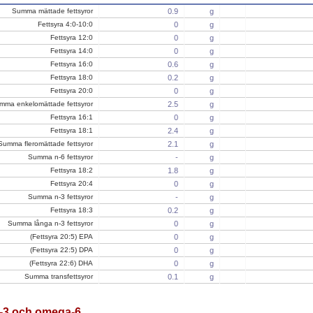
Summa mättade fettsyror
0.9
g
Fettsyra 4:0-10:0
0
g
Fettsyra 12:0
0
g
Fettsyra 14:0
0
g
Fettsyra 16:0
0.6
g
Fettsyra 18:0
0.2
g
Fettsyra 20:0
0
g
mma enkelomättade fettsyror
2.5
g
Fettsyra 16:1
0
g
Fettsyra 18:1
2.4
g
Summa fleromättade fettsyror
2.1
g
Summa n-6 fettsyror
-
g
Fettsyra 18:2
1.8
g
Fettsyra 20:4
0
g
Summa n-3 fettsyror
-
g
Fettsyra 18:3
0.2
g
Summa långa n-3 fettsyror
0
g
(Fettsyra 20:5) EPA
0
g
(Fettsyra 22:5) DPA
0
g
(Fettsyra 22:6) DHA
0
g
Summa transfettsyror
0.1
g
3 och omega-6