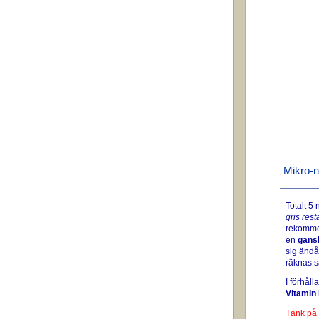
Mikro-n
Totalt 5
gris res
rekommen
en
gansk
sig änd
räknas 
I förhåll
Vitamin
Tänk på 