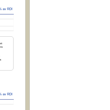
 % av RDI
tt
bra
+
a
 % av RDI