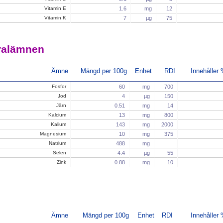
Vitamin E
1.6
mg
12
Vitamin K
7
µg
75
ralämnen
Ämne
Mängd per 100g
Enhet
RDI
Innehåller
Fosfor
60
mg
700
Jod
4
µg
150
Järn
0.51
mg
14
Kalcium
13
mg
800
Kalium
143
mg
2000
Magnesium
10
mg
375
Natrium
488
mg
Selen
4.4
µg
55
Zink
0.88
mg
10
Ämne
Mängd per 100g
Enhet
RDI
Innehåller