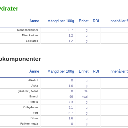
drater
Ämne
Mängd per 100g
Enhet
RDI
Innehåller
Monosackarider
0.7
g
Disackarider
1.2
g
Sackaros
1.2
g
okomponenter
Ämne
Mängd per 100g
Enhet
RDI
Innehåller
Alkohol
0
g
Aska
1.6
g
(skal etc.) Avfall
0
%
Energi
96
kcal
Protein
7.3
g
Kolhydrater
3.1
g
Fett
5.7
g
Fibrer
1.6
g
Fullkorn totalt
0
g