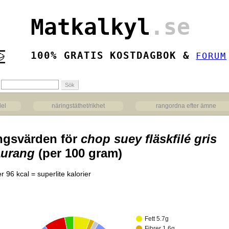
Matkalkyl
.se
100% GRATIS KOSTDAGBOK &
FORUM
del
näringstäthet/rikhet
rangordna efter ämne
ngsvärden för
chop suey fläskfilé gris
aurang
(per 100 gram)
r 96 kcal = superlite kalorier
Fett 5.7g
Fibrer 1.6g