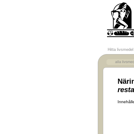
Hitta livsmedel
alla livsme
Näri
rest
Innehålle