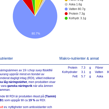
Aska 1.6g
Vatten 80.7g
Protein 7.3g
Kolhydr. 3.1g
80.7%
utrienter
Makro-nutrienter & annat
Protein
7.3
g
Fibrer
 näringsämnen av 19 i
chop suey fläskfilé
Kolhydrater
3.1
g
Vatten
8
taurang
uppnår minst en tiondel av
Fett
5.7
g
Aska
derat dagligt intag (RDI), vilket indikerar
a låg näringstäthet
, men produkten visar
å vara
ganska näringsrik
när alla ämnen
samman.
ande till RDI är produkten rikast på
(Tiamin)
 B1
som uppgår till ca
19 %
av RDI.
att
ev. nyttigheter som antioxidanter och