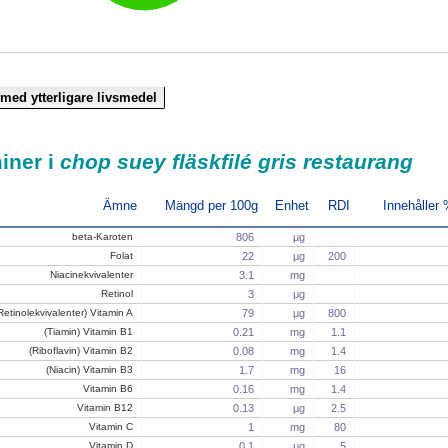
iner i
chop suey fläskfilé gris restaurang
Ämne
Mängd per 100g
Enhet
RDI
Innehåller
beta-Karoten
806
µg
Folat
22
µg
200
Niacinekvivalenter
3.1
mg
Retinol
3
µg
Retinolekvivalenter) Vitamin A
79
µg
800
(Tiamin) Vitamin B1
0.21
mg
1.1
(Riboflavin) Vitamin B2
0.08
mg
1.4
(Niacin) Vitamin B3
1.7
mg
16
Vitamin B6
0.16
mg
1.4
Vitamin B12
0.13
µg
2.5
Vitamin C
1
mg
80
Vitamin D
0.1
µg
5