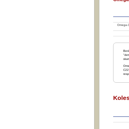
Omega-3 
Berä
"det
skat
Ome
C22:
resp
Koles