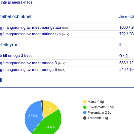
 inte är medräknade.
täthet och rikhet
Lägre = bä
ng i rangordning av mest näringstäta
1030 / 
(lista)
ng i rangordning av mest näringsrika
792 / 20
(lista)
ettsyror
-||-
 till omega-3 kvot
9
:
1
ng i rangordning av mest omega-3
686 / 12
(lista)
ng i rangordning av mest omega-6
348 / 16
(lista)
l
Mättat 0.9g
Enkelomättat 2.5g
16.1%
Fleromättat 2.1g
37.5%
Transfett 0.1g
44.6%