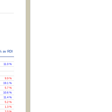
 % av RDI
11.0 %
9.9 %
19.1 %
5.7 %
10.6 %
11.4 %
5.2 %
1.3 %
2.0 %