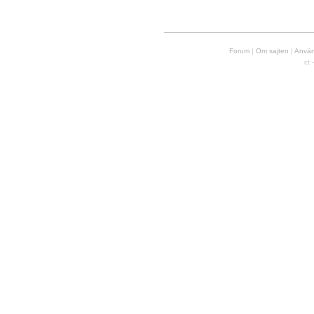
Forum
|
Om sajten
|
Använd
ct 