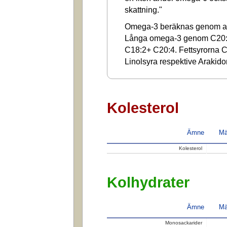
skattning."
Omega-3 beräknas genom at
Långa omega-3 genom C20:
C18:2+ C20:4. Fettsyrorna C1
Linolsyra respektive Arakido
Kolesterol
Ämne
Mä
Kolesterol
Kolhydrater
Ämne
Mä
Monosackarider