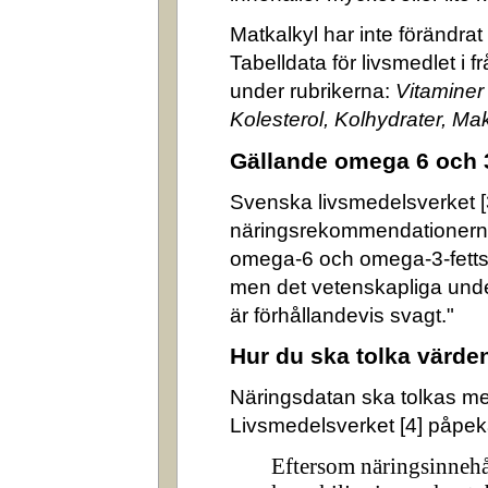
Matkalkyl har inte förändra
Tabelldata för livsmedlet i 
under rubrikerna:
Vitaminer
Kolesterol, Kolhydrater, M
Gällande omega 6 och 
Svenska livsmedelsverket [3]
näringsrekommendationerna
omega-6 och omega-3-fettsyr
men det vetenskapliga underl
är förhållandevis svagt."
Hur du ska tolka värde
Näringsdatan ska tolkas m
Livsmedelsverket [4] påpek
Eftersom näringsinnehå