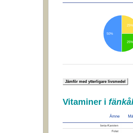
25
50%
25
Vitaminer i
fänkå
Ämne
Mä
beta-Karoten
Folat