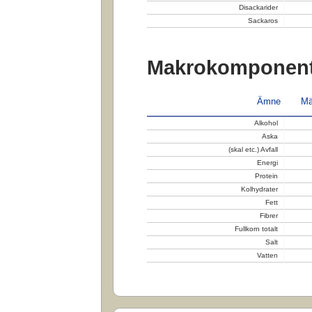
Disackarider
Sackaros
Makrokomponent
Ämne
Mä
Alkohol
Aska
(skal etc.) Avfall
Energi
Protein
Kolhydrater
Fett
Fibrer
Fullkorn totalt
Salt
Vatten