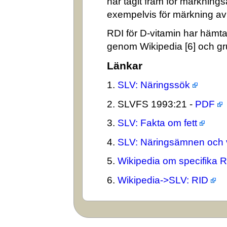
har tagit fram för märkning
exempelvis för märkning av n
RDI för D-vitamin har hämta
genom Wikipedia [6] och gr
Länkar
1.
SLV: Näringssök
2. SLVFS 1993:21 -
PDF
3.
SLV: Fakta om fett
4.
SLV: Näringsämnen och 
5.
Wikipedia om specifika 
6.
Wikipedia->SLV: RID