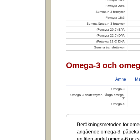
Fettsyra 20:4
Summa n-3 fettsyror
Fettsyra 18:3
Summa långa n-3 fettsyror
(Fettsyra 20:5) EPA
(Fettsyra 22:5) DPA
(Fettsyra 22:6) DHA
Summa transfettsyror
Omega-3 och omeg
Ämne
Mä
Omega-3
Omega-3 'fiskfettsyror', 'långa omega-
3'
Omega-6
Beräkningsmetoden för omega
angående omega-3, påpekar a
en liten andel omega-6 ocks