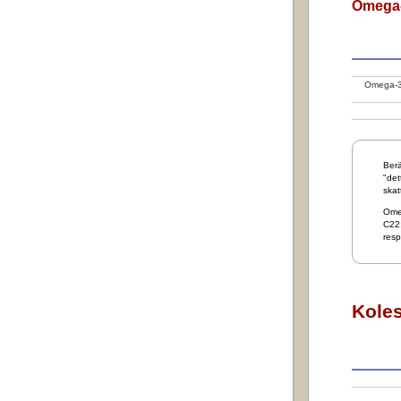
Omega-
Omega-3 
Berä
"det
skat
Ome
C22:
resp
Koles