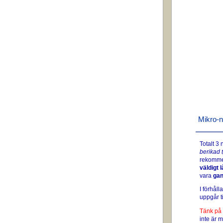
Mikro-n
Totalt 3
berikad 
rekommen
väldigt 
vara
gan
I förhåll
uppgår ti
Tänk på 
inte är 