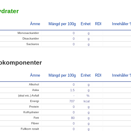
drater
Ämne
Mängd per 100g
Enhet
RDI
Innehåller
Monosackarider
0
g
Disackarider
0
g
Sackaros
0
g
okomponenter
Ämne
Mängd per 100g
Enhet
RDI
Innehåller
Alkohol
0
g
Aska
1.5
g
(skal etc.) Avfall
-
%
Energi
707
kcal
Protein
0
g
Kolhydrater
0
g
Fett
80
g
Fibrer
0
g
Fullkorn totalt
0
g