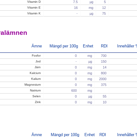
Vitamin D
7.5
µg
5
Vitamin E
16
mg
12
Vitamin K
-
µg
75
ralämnen
Ämne
Mängd per 100g
Enhet
RDI
Innehåller
Fosfor
0
mg
700
Jod
-
µg
150
Järn
0
mg
14
Kalcium
0
mg
800
Kalium
0
mg
2000
Magnesium
0
mg
375
Natrium
600
mg
Selen
0
µg
55
Zink
0
mg
10
Ämne
Mängd per 100g
Enhet
RDI
Innehåller