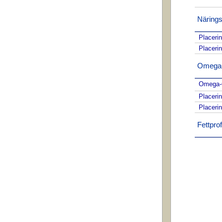
Närings
Placeri
Placeri
Omega-f
Omega-6
Placeri
Placeri
Fettprofi