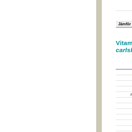
Vitam
carls
(