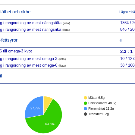
täthet och rikhet
Lägre = bä
ng i rangordning av mest näringstäta
1364 / 
(lista)
ng i rangordning av mest näringsrika
846 / 20
(lista)
ettsyror
-||-
 till omega-3 kvot
2.3
:
1
ng i rangordning av mest omega-3
10 / 127
(lista)
ng i rangordning av mest omega-6
38 / 166
(lista)
l
Mättat 6.5g
Enkelomättat 48.6g
27.7%
Fleromättat 21.2g
Transfett 0.2g
63.5%