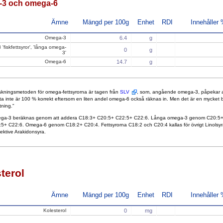
3 och omega-6
Ämne
Mängd per 100g
Enhet
RDI
Innehåller
Omega-3
6.4
g
'fiskfettsyror', 'långa omega-
0
g
3'
Omega-6
14.7
g
kningsmetoden för omega-fettsyrorna är tagen från
SLV
, som, angående omega-3, påpekar a
ta inte är 100 % korrekt eftersom en liten andel omega-6 också räknas in. Men det är en mycket 
tning."
ga-3 beräknas genom att addera C18:3+ C20:5+ C22:5+ C22:6. Långa omega-3 genom C20:5
5+ C22:6. Omega-6 genom C18:2+ C20:4. Fettsyrorna C18:2 och C20:4 kallas för övrigt Linolsyr
ektive Arakidonsyra.
terol
Ämne
Mängd per 100g
Enhet
RDI
Innehåller
Kolesterol
0
mg