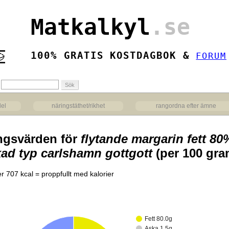
Matkalkyl
.se
100% GRATIS KOSTDAGBOK &
FORUM
del
näringstäthet/rikhet
rangordna efter ämne
ngsvärden för
flytande margarin fett 80
kad typ carlshamn gottgott
(per 100 gra
er 707 kcal = proppfullt med kalorier
Fett 80.0g
Aska 1.5g