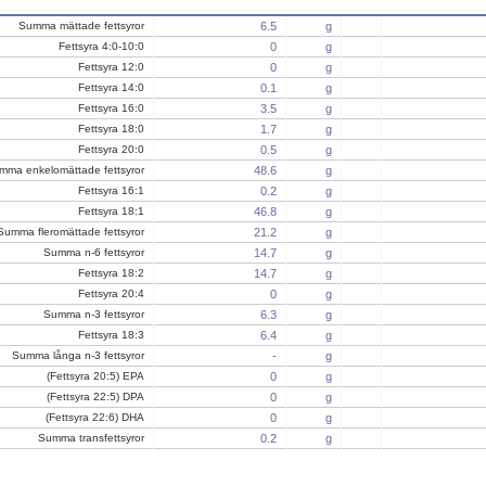
Summa mättade fettsyror
6.5
g
Fettsyra 4:0-10:0
0
g
Fettsyra 12:0
0
g
Fettsyra 14:0
0.1
g
Fettsyra 16:0
3.5
g
Fettsyra 18:0
1.7
g
Fettsyra 20:0
0.5
g
mma enkelomättade fettsyror
48.6
g
Fettsyra 16:1
0.2
g
Fettsyra 18:1
46.8
g
Summa fleromättade fettsyror
21.2
g
Summa n-6 fettsyror
14.7
g
Fettsyra 18:2
14.7
g
Fettsyra 20:4
0
g
Summa n-3 fettsyror
6.3
g
Fettsyra 18:3
6.4
g
Summa långa n-3 fettsyror
-
g
(Fettsyra 20:5) EPA
0
g
(Fettsyra 22:5) DPA
0
g
(Fettsyra 22:6) DHA
0
g
Summa transfettsyror
0.2
g