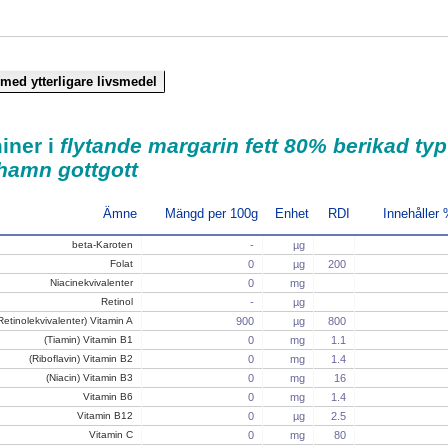
iner i
flytande margarin fett 80% berikad typ
hamn gottgott
Ämne
Mängd per 100g
Enhet
RDI
Innehåller
beta-Karoten
-
µg
Folat
0
µg
200
Niacinekvivalenter
0
mg
Retinol
-
µg
Retinolekvivalenter) Vitamin A
900
µg
800
(Tiamin) Vitamin B1
0
mg
1.1
(Riboflavin) Vitamin B2
0
mg
1.4
(Niacin) Vitamin B3
0
mg
16
Vitamin B6
0
mg
1.4
Vitamin B12
0
µg
2.5
Vitamin C
0
mg
80