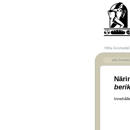
Hitta livsmedel
alla livsme
Näri
beri
Innehåll