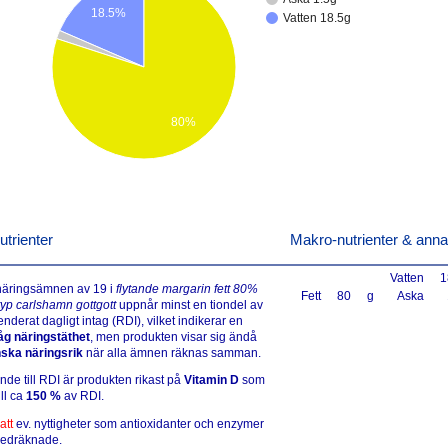
18.5%
Vatten 18.5g
80%
utrienter
Makro-nutrienter & anna
Vatten
1
 näringsämnen av 19 i
flytande margarin fett 80%
Fett
80
g
Aska
typ carlshamn gottgott
uppnår minst en tiondel av
derat dagligt intag (RDI), vilket indikerar en
låg näringstäthet
, men produkten visar sig ändå
ska näringsrik
när alla ämnen räknas samman.
ande till RDI är produkten rikast på
Vitamin D
som
ll ca
150 %
av RDI.
att
ev. nyttigheter som antioxidanter och enzymer
medräknade.