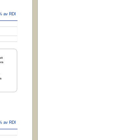
 % av RDI
tt
bra
+
a
 % av RDI