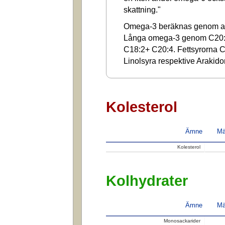
skattning."
Omega-3 beräknas genom at
Långa omega-3 genom C20:
C18:2+ C20:4. Fettsyrorna C1
Linolsyra respektive Arakido
Kolesterol
Ämne
Mä
Kolesterol
Kolhydrater
Ämne
Mä
Monosackarider