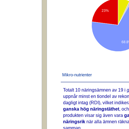
23%
68.
Mikro-nutrienter
Totalt 10 näringsämnen av 19 i
g
uppnår minst en tiondel av rek
dagligt intag (RDI), vilket indike
ganska hög näringstäthet
, och
produkten visar sig även vara
g
näringsrik
när alla ämnen räkn
samman.