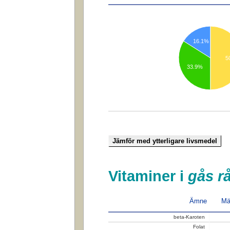
16.1%
5
33.9%
Vitaminer i
gås r
Ämne
Mä
beta-Karoten
Folat