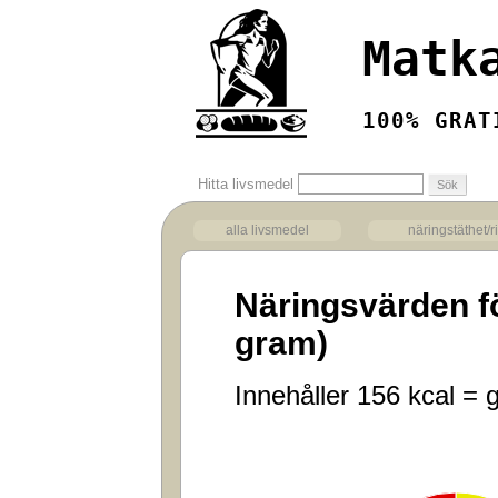
Matk
100% GRAT
Hitta livsmedel
alla livsmedel
näringstäthet/r
Näringsvärden f
gram)
Innehåller 156 kcal = g