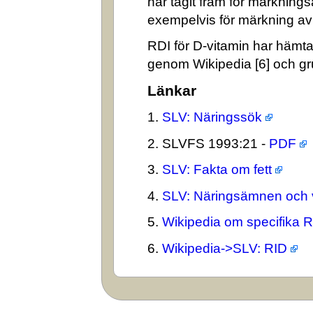
har tagit fram för märkning
exempelvis för märkning av n
RDI för D-vitamin har hämta
genom Wikipedia [6] och gr
Länkar
1.
SLV: Näringssök
2. SLVFS 1993:21 -
PDF
3.
SLV: Fakta om fett
4.
SLV: Näringsämnen och 
5.
Wikipedia om specifika 
6.
Wikipedia->SLV: RID