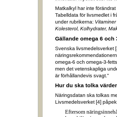
Matkalkyl har inte förändra
Tabelldata för livsmedlet i 
under rubrikerna:
Vitaminer
Kolesterol, Kolhydrater, M
Gällande omega 6 och 
Svenska livsmedelsverket [3]
näringsrekommendationerna
omega-6 och omega-3-fettsyr
men det vetenskapliga underl
är förhållandevis svagt."
Hur du ska tolka värde
Näringsdatan ska tolkas m
Livsmedelsverket [4] påpek
Eftersom näringsinnehå