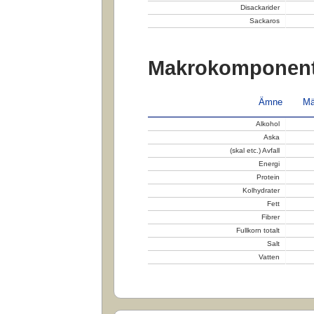
Disackarider
Sackaros
Makrokomponent
Ämne
Mä
Alkohol
Aska
(skal etc.) Avfall
Energi
Protein
Kolhydrater
Fett
Fibrer
Fullkorn totalt
Salt
Vatten