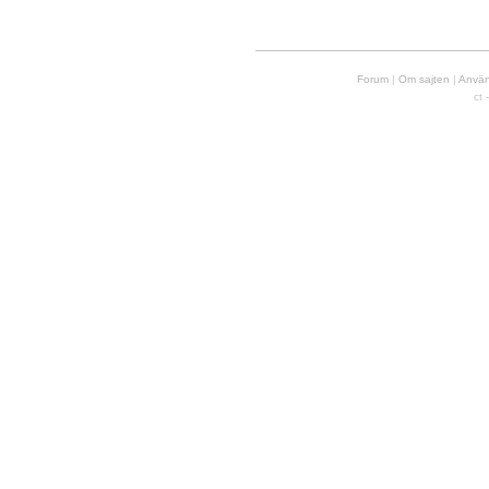
Forum
|
Om sajten
|
Använd
ct 