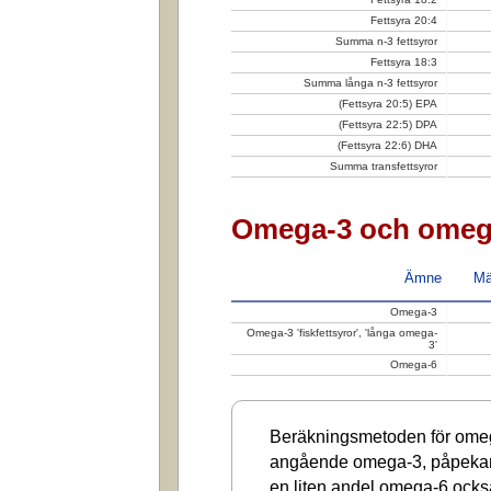
Fettsyra 20:4
Summa n-3 fettsyror
Fettsyra 18:3
Summa långa n-3 fettsyror
(Fettsyra 20:5) EPA
(Fettsyra 22:5) DPA
(Fettsyra 22:6) DHA
Summa transfettsyror
Omega-3 och omeg
Ämne
Mä
Omega-3
Omega-3 'fiskfettsyror', 'långa omega-
3'
Omega-6
Beräkningsmetoden för omega
angående omega-3, påpekar a
en liten andel omega-6 ocks