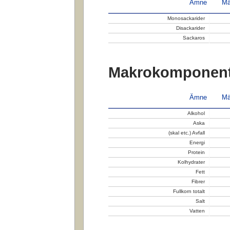
Ämne
Mä
Monosackarider
Disackarider
Sackaros
Makrokomponent
Ämne
Mä
Alkohol
Aska
(skal etc.) Avfall
Energi
Protein
Kolhydrater
Fett
Fibrer
Fullkorn totalt
Salt
Vatten