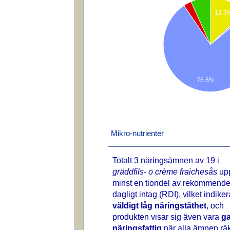
12.3
76.6%
Mikro-nutrienter
Totalt 3 näringsämnen av 19 i
gräddfils- o crème fraichesås
up
minst en tiondel av rekommende
dagligt intag (RDI), vilket indike
väldigt låg näringstäthet
, och
produkten visar sig även vara
g
näringsfattig
när alla ämnen rä