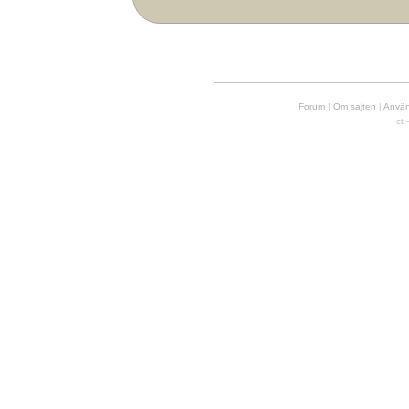
Forum
|
Om sajten
|
Använd
ct 