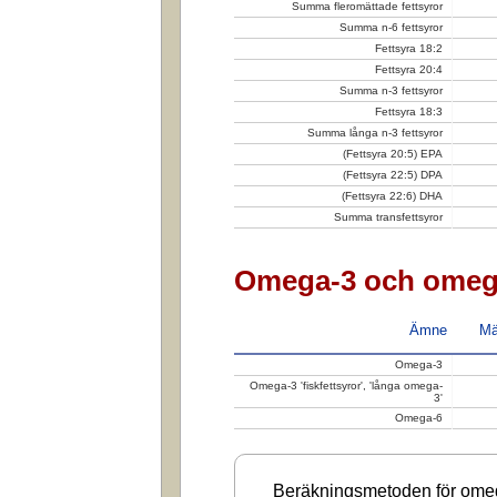
Summa fleromättade fettsyror
Summa n-6 fettsyror
Fettsyra 18:2
Fettsyra 20:4
Summa n-3 fettsyror
Fettsyra 18:3
Summa långa n-3 fettsyror
(Fettsyra 20:5) EPA
(Fettsyra 22:5) DPA
(Fettsyra 22:6) DHA
Summa transfettsyror
Omega-3 och omeg
Ämne
Mä
Omega-3
Omega-3 'fiskfettsyror', 'långa omega-
3'
Omega-6
Beräkningsmetoden för omega