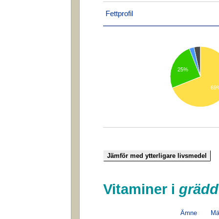
Fettprofil
25%
69
Vitaminer i
grädd
Ämne
Mä