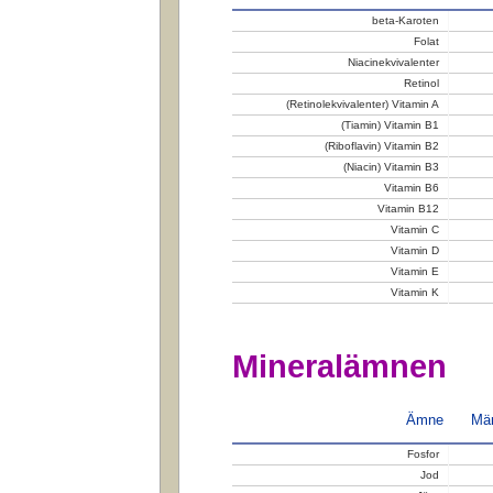
beta-Karoten
Folat
Niacinekvivalenter
Retinol
(Retinolekvivalenter) Vitamin A
(Tiamin) Vitamin B1
(Riboflavin) Vitamin B2
(Niacin) Vitamin B3
Vitamin B6
Vitamin B12
Vitamin C
Vitamin D
Vitamin E
Vitamin K
Mineralämnen
Ämne
Män
Fosfor
Jod