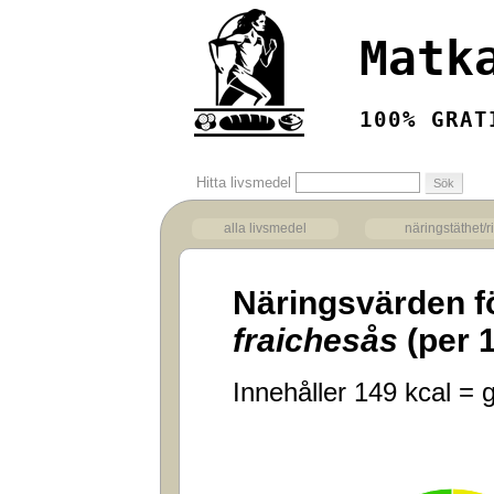
Matk
100% GRAT
Hitta livsmedel
alla livsmedel
näringstäthet/r
Näringsvärden f
fraichesås
(per 
Innehåller 149 kcal = g