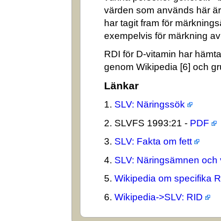
värden som används här är
har tagit fram för märkning
exempelvis för märkning av n
RDI för D-vitamin har hämta
genom Wikipedia [6] och gr
Länkar
1.
SLV: Näringssök
2. SLVFS 1993:21 -
PDF
3.
SLV: Fakta om fett
4.
SLV: Näringsämnen och 
5.
Wikipedia om specifika 
6.
Wikipedia->SLV: RID