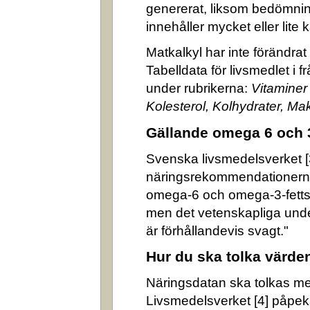
genererat, liksom bedömni
innehåller mycket eller lite k
Matkalkyl har inte förändra
Tabelldata för livsmedlet i 
under rubrikerna:
Vitaminer
Kolesterol, Kolhydrater, M
Gällande omega 6 och 
Svenska livsmedelsverket [3]
näringsrekommendationerna
omega-6 och omega-3-fettsyr
men det vetenskapliga underl
är förhållandevis svagt."
Hur du ska tolka värde
Näringsdatan ska tolkas m
Livsmedelsverket [4] påpek