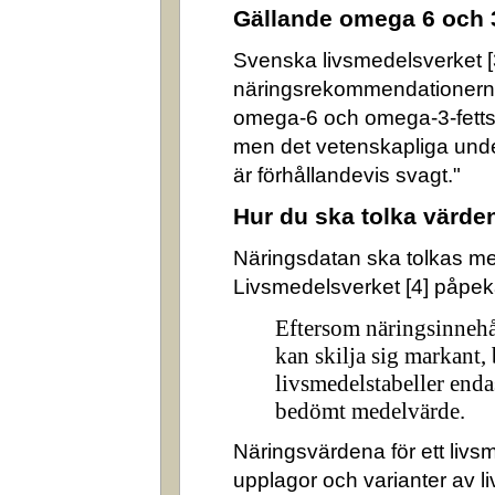
Gällande omega 6 och 
Svenska livsmedelsverket [3]
näringsrekommendationerna
omega-6 och omega-3-fettsyr
men det vetenskapliga underl
är förhållandevis svagt."
Hur du ska tolka värde
Näringsdatan ska tolkas m
Livsmedelsverket [4] påpek
Eftersom näringsinnehå
kan skilja sig markant,
livsmedelstabeller enda
bedömt medelvärde.
Näringsvärdena för ett livsm
upplagor och varianter av l