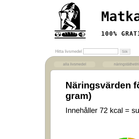
Matk
100% GRAT
Hitta livsmedel
alla livsmedel
näringstäthet/r
Näringsvärden f
gram)
Innehåller 72 kcal = su