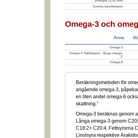
(Fettsyra 22:6) DHA
Summa transfettsyror
Omega-3 och omeg
Ämne
Mä
Omega-3
Omega-3 'fiskfettsyror', 'långa omega-
3'
Omega-6
Beräkningsmetoden för omega
angående omega-3, påpekar a
en liten andel omega-6 ocks
skattning."
Omega-3 beräknas genom at
Långa omega-3 genom C20:
C18:2+ C20:4. Fettsyrorna C1
Linolsyra respektive Arakido