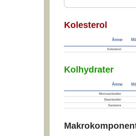
Kolesterol
Ämne
Mä
Kolesterol
Kolhydrater
Ämne
Mä
Monosackarider
Disackarider
Sackaros
Makrokomponent