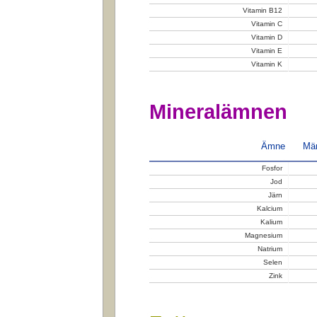
Vitamin B12
Vitamin C
Vitamin D
Vitamin E
Vitamin K
Mineralämnen
Ämne
Män
Fosfor
Jod
Järn
Kalcium
Kalium
Magnesium
Natrium
Selen
Zink