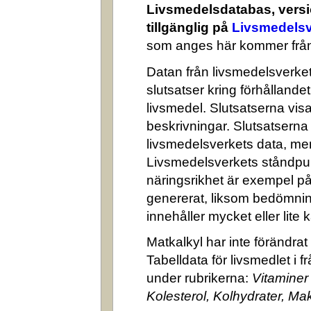
Livsmedelsdatabas, versi
tillgänglig på
Livsmedelsv
som anges här kommer från
Datan från livsmedelsverket 
slutsatser kring förhålland
livsmedel. Slutsatserna visa
beskrivningar. Slutsatserna
livsmedelsverkets data, me
Livsmedelsverkets ståndpun
näringsrikhet är exempel på
genererat, liksom bedömni
innehåller mycket eller lite k
Matkalkyl har inte förändra
Tabelldata för livsmedlet i 
under rubrikerna:
Vitaminer
Kolesterol, Kolhydrater, M