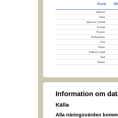
Ämne
Mä
Alkohol
Aska
(skal etc.) Avfall
Energi
Protein
Kolhydrater
Fett
Fibrer
Fullkorn totalt
Salt
Vatten
Information om da
Källa
Alla näringsvärden komme