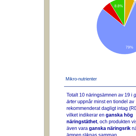
8.8%
79%
Mikro-nutrienter
Totalt 10 näringsämnen av 19 i
ärter
uppnår minst en tiondel av
rekommenderat dagligt intag (RD
vilket indikerar en
ganska hög
näringstäthet
, och produkten vi
även vara
ganska näringsrik
nä
ämnen räknas samman.