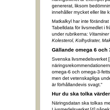
genererat, liksom bedömni
innehåller mycket eller lite k
Matkalkyl har inte förändra
Tabelldata för livsmedlet i 
under rubrikerna:
Vitaminer
Kolesterol, Kolhydrater, M
Gällande omega 6 och 
Svenska livsmedelsverket [3]
näringsrekommendationerna
omega-6 och omega-3-fettsyr
men det vetenskapliga underl
är förhållandevis svagt."
Hur du ska tolka värde
Näringsdatan ska tolkas m
Livsmedelsverket [4] påpek