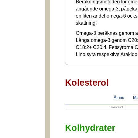
Beräkningsmetoden för omega
angående omega-3, påpekar a
en liten andel omega-6 ocks
skattning."
Omega-3 beräknas genom at
Långa omega-3 genom C20:
C18:2+ C20:4. Fettsyrorna C1
Linolsyra respektive Arakido
Kolesterol
Ämne
Mä
Kolesterol
Kolhydrater