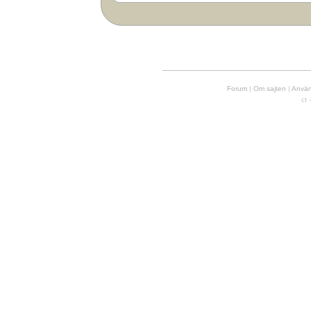
Forum
|
Om sajten
|
Använd
ct 