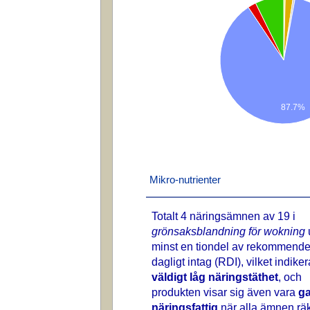
87.7%
Mikro-nutrienter
Totalt 4 näringsämnen av 19 i
grönsaksblandning för wokning
minst en tiondel av rekommende
dagligt intag (RDI), vilket indike
väldigt låg näringstäthet
, och
produkten visar sig även vara
g
näringsfattig
när alla ämnen rä