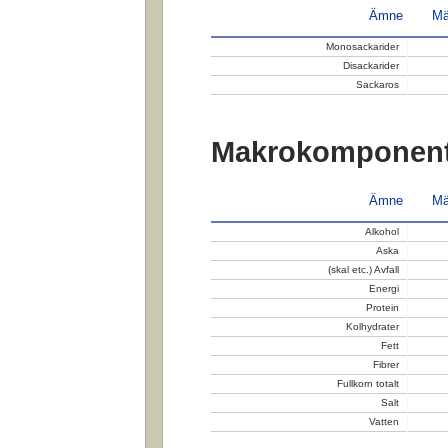
Ämne
Mä
Monosackarider
Disackarider
Sackaros
Makrokomponent
Ämne
Mä
Alkohol
Aska
(skal etc.) Avfall
Energi
Protein
Kolhydrater
Fett
Fibrer
Fullkorn totalt
Salt
Vatten