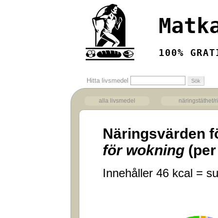
Matk
100% GRAT
Hitta livsmedel
alla livsmedel
näringstäthet/r
Näringsvärden f
för wokning
(per
Innehåller 46 kcal = su