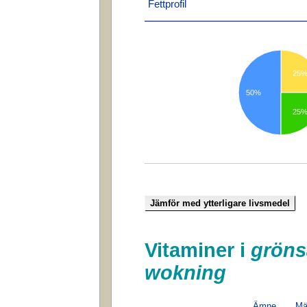
Fettprofil
25
50%
25
Vitaminer i
gröns
wokning
Ämne
Mä