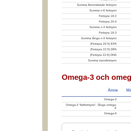
Summa fleromättade fettsyror
Summa n-6 fettsyror
Fettsyra 18:2
Fettsyra 20:4
Summa n-3 fettsyror
Fettsyra 18:3
Summa långa n-3 fettsyror
(Fettsyra 20:5) EPA
(Fettsyra 22:5) DPA
(Fettsyra 22:6) DHA
Summa transfettsyror
Omega-3 och omeg
Ämne
Mä
Omega-3
Omega-3 'fiskfettsyror', 'långa omega-
3'
Omega-6