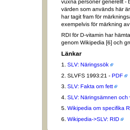
vuxna personer generellt -
värden som används här är
har tagit fram för märkning
exempelvis för märkning av n
RDI för D-vitamin har hämta
genom Wikipedia [6] och gr
Länkar
1.
SLV: Näringssök
2. SLVFS 1993:21 -
PDF
3.
SLV: Fakta om fett
4.
SLV: Näringsämnen och 
5.
Wikipedia om specifika 
6.
Wikipedia->SLV: RID