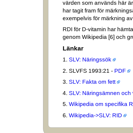
värden som används här är
har tagit fram för märkning
exempelvis för märkning av n
RDI för D-vitamin har hämta
genom Wikipedia [6] och gr
Länkar
1.
SLV: Näringssök
2. SLVFS 1993:21 -
PDF
3.
SLV: Fakta om fett
4.
SLV: Näringsämnen och 
5.
Wikipedia om specifika 
6.
Wikipedia->SLV: RID