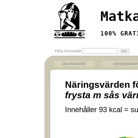
Matk
100% GRAT
Hitta livsmedel
alla livsmedel
näringstäthet/r
Näringsvärden f
frysta m sås vä
Innehåller 93 kcal = su