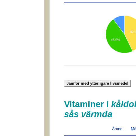
42.
46.9%
Vitaminer i
kåldo
sås värmda
Ämne
Mä