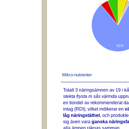
81%
Mikro-nutrienter
Totalt 3 näringsämnen av 19 i
kå
stekta frysta m sås värmda
uppnå
en tiondel av rekommenderat dag
intag (RDI), vilket indikerar en
vä
låg näringstäthet
, och produkte
sig även vara
ganska näringsfa
alla ämnen räknas samman.