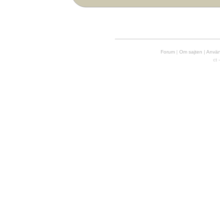
Forum
|
Om sajten
|
Använd
ct 