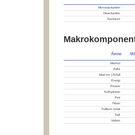
Monosackarider
Disackarider
Sackaros
Makrokomponent
Ämne
Mä
Alkohol
Aska
(skal etc.) Avfall
Energi
Protein
Kolhydrater
Fett
Fibrer
Fullkorn totalt
Salt
Vatten