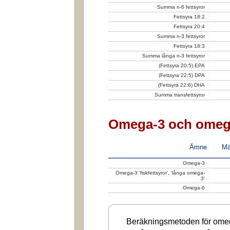
Summa n-6 fettsyror
Fettsyra 18:2
Fettsyra 20:4
Summa n-3 fettsyror
Fettsyra 18:3
Summa långa n-3 fettsyror
(Fettsyra 20:5) EPA
(Fettsyra 22:5) DPA
(Fettsyra 22:6) DHA
Summa transfettsyror
Omega-3 och omeg
Ämne
Mä
Omega-3
Omega-3 'fiskfettsyror', 'långa omega-
3'
Omega-6
Beräkningsmetoden för omega