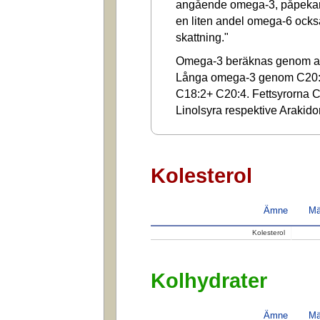
angående omega-3, påpekar a
en liten andel omega-6 ocks
skattning."
Omega-3 beräknas genom at
Långa omega-3 genom C20:
C18:2+ C20:4. Fettsyrorna C1
Linolsyra respektive Arakido
Kolesterol
Ämne
Mä
Kolesterol
Kolhydrater
Ämne
Mä