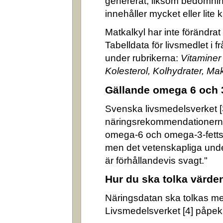
genererat, liksom bedömni
innehåller mycket eller lite k
Matkalkyl har inte förändra
Tabelldata för livsmedlet i 
under rubrikerna:
Vitaminer
Kolesterol, Kolhydrater, M
Gällande omega 6 och 
Svenska livsmedelsverket [3]
näringsrekommendationerna
omega-6 och omega-3-fettsyr
men det vetenskapliga underl
är förhållandevis svagt."
Hur du ska tolka värde
Näringsdatan ska tolkas m
Livsmedelsverket [4] påpek