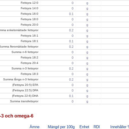
Fettsyra 12:0
0
g
Fettsyra 14:0
0
g
Fettsyra 16:0
0.1
g
Fettsyra 18:0
0
g
Fettsyra 20:0
0
g
mma enkelomättade fettsyror
0.2
g
Fettsyra 16:1
0
g
Fettsyra 18:1
0.1
g
Summa fleromättade fettsyror
0.2
g
Summa n-6 fettsyror
0
g
Fettsyra 18:2
0
g
Fettsyra 20:4
0
g
Summa n-3 fettsyror
0.2
g
Fettsyra 18:3
0
g
Summa långa n-3 fettsyror
0.2
g
(Fettsyra 20:5) EPA
0
g
(Fettsyra 22:5) DPA
0
g
(Fettsyra 22:6) DHA
0.1
g
Summa transfettsyror
0
g
3 och omega-6
Ämne
Mängd per 100g
Enhet
RDI
Innehåller