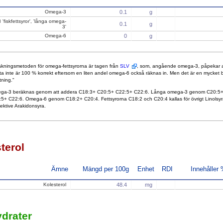
Omega-3
0.1
g
'fiskfettsyror', 'långa omega-
0.1
g
3'
Omega-6
0
g
kningsmetoden för omega-fettsyrorna är tagen från
SLV
, som, angående omega-3, påpekar a
ta inte är 100 % korrekt eftersom en liten andel omega-6 också räknas in. Men det är en mycket 
tning."
ga-3 beräknas genom att addera C18:3+ C20:5+ C22:5+ C22:6. Långa omega-3 genom C20:5
5+ C22:6. Omega-6 genom C18:2+ C20:4. Fettsyrorna C18:2 och C20:4 kallas för övrigt Linolsyr
ektive Arakidonsyra.
terol
Ämne
Mängd per 100g
Enhet
RDI
Innehåller
Kolesterol
48.4
mg
drater