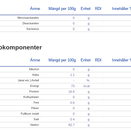
Ämne
Mängd per 100g
Enhet
RDI
Innehåller
Monosackarider
0
g
Disackarider
0
g
Sackaros
0
g
okomponenter
Ämne
Mängd per 100g
Enhet
RDI
Innehåller
Alkohol
0
g
Aska
1.1
g
(skal etc.) Avfall
-
%
Energi
73
kcal
Protein
16.6
g
Kolhydrater
0
g
Fett
0.6
g
Fibrer
0
g
Fullkorn totalt
0
g
Salt
0.4
g
Vatten
82.7
g