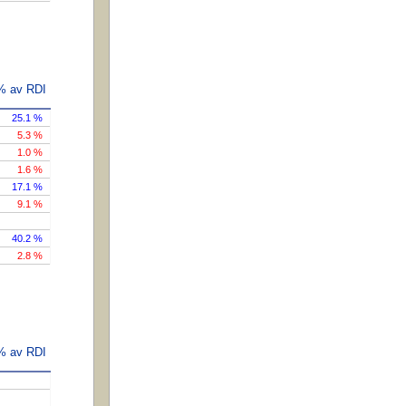
 % av RDI
25.1 %
5.3 %
1.0 %
1.6 %
17.1 %
9.1 %
40.2 %
2.8 %
 % av RDI