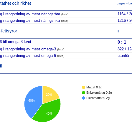
täthet och rikhet
Lägre = bä
ng i rangordning av mest näringstäta
1164 / 2
(lista)
ng i rangordning av mest näringsrika
1216 / 
(lista)
ettsyror
-||-
 till omega-3 kvot
0
:
1
ng i rangordning av mest omega-3
822 / 12
(lista)
ng i rangordning av mest omega-6
utanför
(lista)
l
Mättat 0.1g
Enkelomättat 0.2g
20%
Fleromättat 0.2g
40%
40%