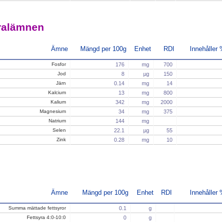
ralämnen
Ämne
Mängd per 100g
Enhet
RDI
Innehåller
Fosfor
176
mg
700
Jod
8
µg
150
Järn
0.14
mg
14
Kalcium
13
mg
800
Kalium
342
mg
2000
Magnesium
34
mg
375
Natrium
144
mg
Selen
22.1
µg
55
Zink
0.28
mg
10
Ämne
Mängd per 100g
Enhet
RDI
Innehåller
Summa mättade fettsyror
0.1
g
Fettsyra 4:0-10:0
0
g