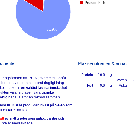
Protein 16.4g
81.9%
utrienter
Makro-nutrienter & annat
Protein
16.6
g
 näringsämnen av 19 i
kapkummel
uppnår
Vatten
8
 tiondel av rekommenderat dagligt intag
Fett
0.6
g
Aska
lket indikerar en
väldigt låg näringstäthet
,
ukten visar sig även vara
ganska
attig
när alla ämnen räknas samman.
ande till RDI är produkten rikast på
Selen
som
ll ca
40 %
av RDI.
att
ev. nyttigheter som antioxidanter och
 inte är medräknade.