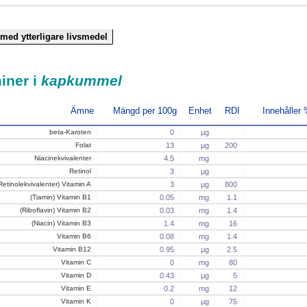
iner i
kapkummel
Ämne
Mängd per 100g
Enhet
RDI
Innehåller
beta-Karoten
0
µg
Folat
13
µg
200
Niacinekvivalenter
4.5
mg
Retinol
3
µg
Retinolekvivalenter) Vitamin A
3
µg
800
(Tiamin) Vitamin B1
0.05
mg
1.1
(Riboflavin) Vitamin B2
0.03
mg
1.4
(Niacin) Vitamin B3
1.4
mg
16
Vitamin B6
0.08
mg
1.4
Vitamin B12
0.95
µg
2.5
Vitamin C
0
mg
80
Vitamin D
0.43
µg
5
Vitamin E
0.2
mg
12
Vitamin K
0
µg
75