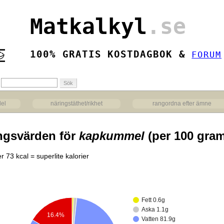
Matkalkyl
.se
100% GRATIS KOSTDAGBOK &
FORUM
del
näringstäthet/rikhet
rangordna efter ämne
ngsvärden för
kapkummel
(per 100 gram
r 73 kcal = superlite kalorier
Fett 0.6g
Aska 1.1g
16.4%
Vatten 81.9g