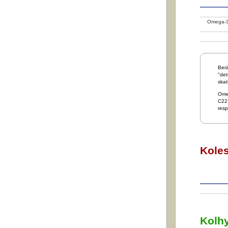
Omega-3 
Berä
"det
skat
Ome
C22:
resp
Koles
Kolhy