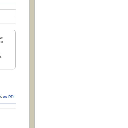
tt
bra
+
a
 % av RDI