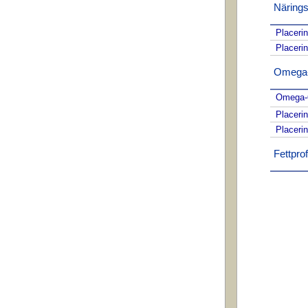
Närings
Placeri
Placeri
Omega-f
Omega-6
Placeri
Placeri
Fettprofi