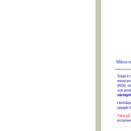
Mikro-n
Totalt 4
minst en
(RDI), vi
och prod
näringsf
I förhåll
uppgår ti
Tänk på 
enzymer