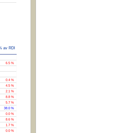
 % av RDI
6.5 %
0.4 %
4.5 %
2.1 %
8.8 %
5.7 %
38.0 %
0.0 %
8.6 %
1.7 %
0.0 %