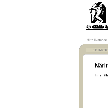
Hitta livsmedel
alla livsme
Näri
Innehålle