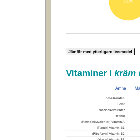
100%
Vitaminer i
kräm b
Ämne
Mä
beta-Karoten
Folat
Niacinekvivalenter
Retinol
(Retinolekvivalenter) Vitamin A
(Tiamin) Vitamin B1
(Riboflavin) Vitamin B2
(Niacin) Vitamin B3