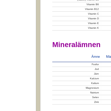
Vitamin B6
Vitamin B12
Vitamin C
Vitamin D
Vitamin E
Vitamin K
Mineralämnen
Ämne
Män
Fosfor
Jod
Järn
Kalcium
Kalium
Magnesium
Natrium
Selen
Zink