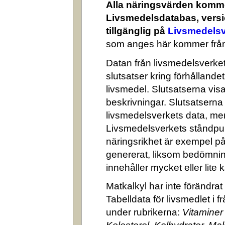
Alla näringsvärden komme
Livsmedelsdatabas, versi
tillgänglig på
Livsmedelsv
som anges här kommer från
Datan från livsmedelsverket 
slutsatser kring förhålland
livsmedel. Slutsatserna visa
beskrivningar. Slutsatserna
livsmedelsverkets data, me
Livsmedelsverkets ståndpun
näringsrikhet är exempel på
genererat, liksom bedömni
innehåller mycket eller lite k
Matkalkyl har inte förändra
Tabelldata för livsmedlet i 
under rubrikerna:
Vitaminer