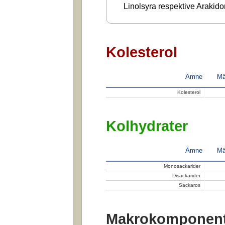
Linolsyra respektive Arakido
Kolesterol
Ämne
Mä
Kolesterol
Kolhydrater
Ämne
Mä
Monosackarider
Disackarider
Sackaros
Makrokomponent