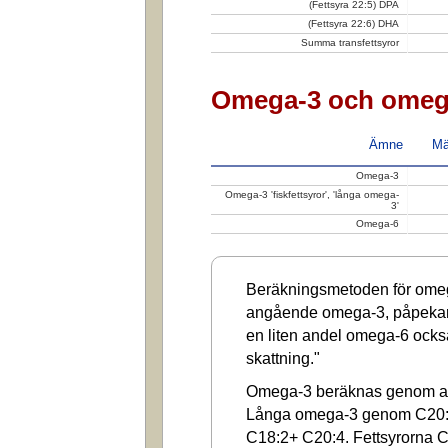
(Fettsyra 22:5) DPA
(Fettsyra 22:6) DHA
Summa transfettsyror
Omega-3 och omeg
Ämne
Mä
Omega-3
Omega-3 'fiskfettsyror', 'långa omega-
3'
Omega-6
Beräkningsmetoden för omega
angående omega-3, påpekar a
en liten andel omega-6 ocks
skattning."
Omega-3 beräknas genom at
Långa omega-3 genom C20:
C18:2+ C20:4. Fettsyrorna C1