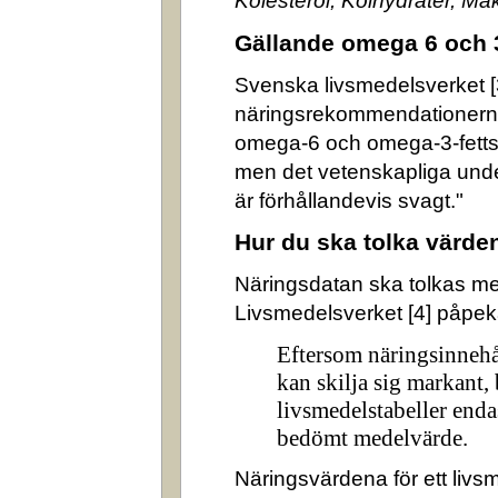
Kolesterol, Kolhydrater, M
Gällande omega 6 och 
Svenska livsmedelsverket [3]
näringsrekommendationerna
omega-6 och omega-3-fettsyr
men det vetenskapliga underl
är förhållandevis svagt."
Hur du ska tolka värde
Näringsdatan ska tolkas m
Livsmedelsverket [4] påpek
Eftersom näringsinnehå
kan skilja sig markant,
livsmedelstabeller enda
bedömt medelvärde.
Näringsvärdena för ett livsm