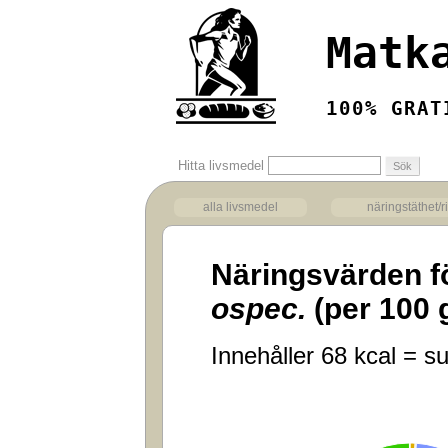
Matk
100% GRAT
Hitta livsmedel
alla livsmedel
näringstäthet/r
Näringsvärden f
ospec.
(per 100 
Innehåller 68 kcal = su