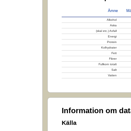
Ämne
Mä
Alkohol
Aska
(skal etc.) Avfall
Energi
Protein
Kolhydrater
Fett
Fibrer
Fullkorn totalt
Salt
Vatten
Information om da
Källa