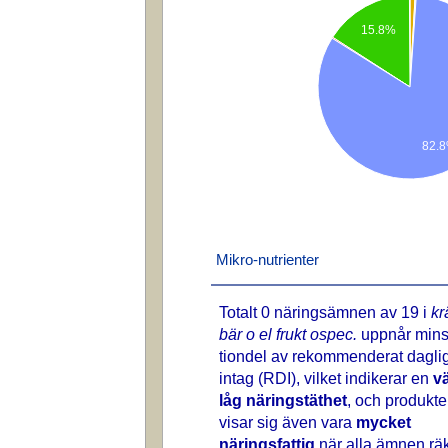
15.8%
82.
Mikro-nutrienter
Totalt 0 näringsämnen av 19 i
k
bär o el frukt ospec.
uppnår mins
tiondel av rekommenderat daglig
intag (RDI), vilket indikerar en
vä
låg näringstäthet
, och produkt
visar sig även vara
mycket
näringsfattig
när alla ämnen rä