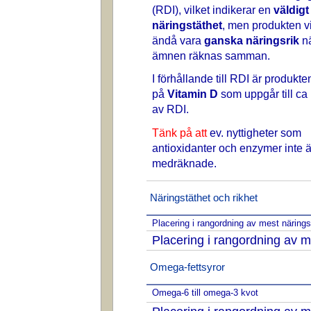
(RDI), vilket indikerar en
väldigt
näringstäthet
, men produkten vi
ändå vara
ganska näringsrik
nä
ämnen räknas samman.
I förhållande till RDI är produkte
på
Vitamin D
som uppgår till ca
av RDI.
Tänk på att
ev. nyttigheter som
antioxidanter och enzymer inte ä
medräknade.
Näringstäthet och rikhet
Placering i rangordning av mest näring
Placering i rangordning av m
Omega-fettsyror
Omega-6 till omega-3 kvot