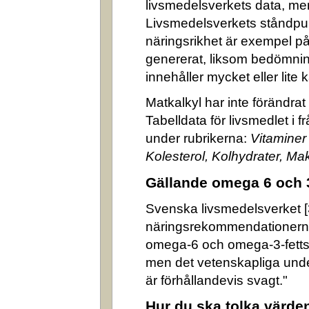
livsmedelsverkets data, me
Livsmedelsverkets ståndpun
näringsrikhet är exempel på
genererat, liksom bedömni
innehåller mycket eller lite k
Matkalkyl har inte förändra
Tabelldata för livsmedlet i 
under rubrikerna:
Vitaminer
Kolesterol, Kolhydrater, M
Gällande omega 6 och 
Svenska livsmedelsverket [3]
näringsrekommendationerna
omega-6 och omega-3-fettsyr
men det vetenskapliga underl
är förhållandevis svagt."
Hur du ska tolka värde