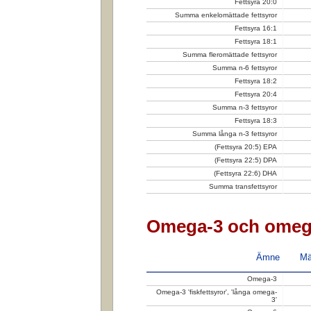
Fettsyra 20:0
Summa enkelomättade fettsyror
Fettsyra 16:1
Fettsyra 18:1
Summa fleromättade fettsyror
Summa n-6 fettsyror
Fettsyra 18:2
Fettsyra 20:4
Summa n-3 fettsyror
Fettsyra 18:3
Summa långa n-3 fettsyror
(Fettsyra 20:5) EPA
(Fettsyra 22:5) DPA
(Fettsyra 22:6) DHA
Summa transfettsyror
Omega-3 och omeg
Ämne
Mä
Omega-3
Omega-3 'fiskfettsyror', 'långa omega-
3'