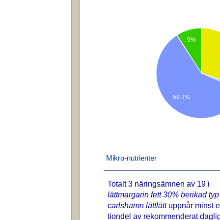
9%
59.3%
Mikro-nutrienter
Totalt 3 näringsämnen av 19 i
lättmargarin fett 30% berikad typ
carlshamn lättlätt
uppnår minst 
tiondel av rekommenderat daglig