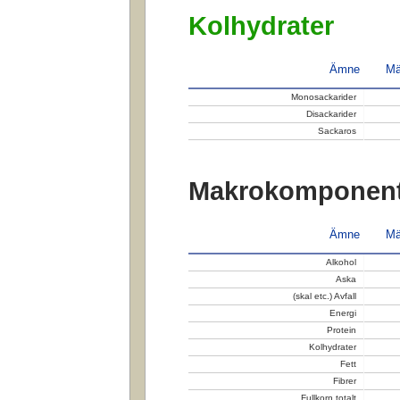
Kolhydrater
Ämne
Mä
Monosackarider
Disackarider
Sackaros
Makrokomponent
Ämne
Mä
Alkohol
Aska
(skal etc.) Avfall
Energi
Protein
Kolhydrater
Fett
Fibrer
Fullkorn totalt