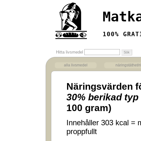
Matk
100% GRAT
Hitta livsmedel
alla livsmedel
näringstäthet/r
Näringsvärden f
30% berikad typ 
100 gram)
Innehåller 303 kcal = m
proppfullt