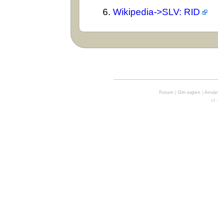
6.
Wikipedia->SLV: RID
Forum
|
Om sajten
|
Använd
ct 