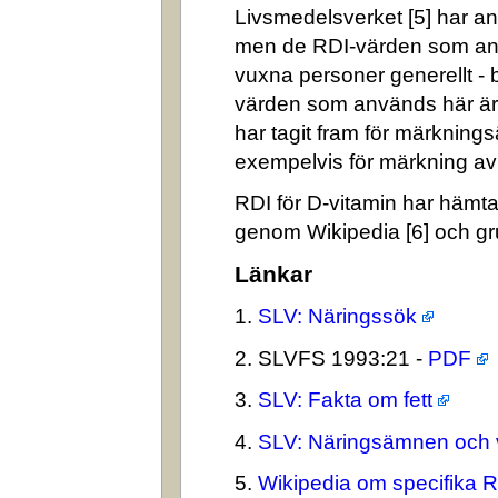
Livsmedelsverket [5] har ang
men de RDI-värden som an
vuxna personer generellt -
värden som används här är
har tagit fram för märkning
exempelvis för märkning av n
RDI för D-vitamin har hämta
genom Wikipedia [6] och gr
Länkar
1.
SLV: Näringssök
2. SLVFS 1993:21 -
PDF
3.
SLV: Fakta om fett
4.
SLV: Näringsämnen och 
5.
Wikipedia om specifika 