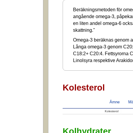
Beräkningsmetoden för omega
angående omega-3, påpekar a
en liten andel omega-6 ocks
skattning."
Omega-3 beräknas genom at
Långa omega-3 genom C20:
C18:2+ C20:4. Fettsyrorna C1
Linolsyra respektive Arakido
Kolesterol
Ämne
Mä
Kolesterol
Kolhydrater