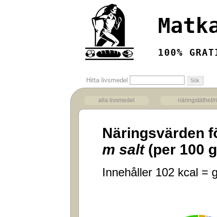
Matk
100% GRAT
Hitta livsmedel
alla livsmedel
näringstäthet/r
Näringsvärden f
m salt
(per 100 
Innehåller 102 kcal = g