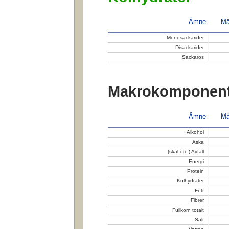
Ämne
Mä
Monosackarider
Disackarider
Sackaros
Makrokomponent
Ämne
Mä
Alkohol
Aska
(skal etc.) Avfall
Energi
Protein
Kolhydrater
Fett
Fibrer
Fullkorn totalt
Salt