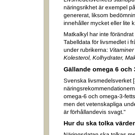
näringsrikhet är exempel på
genererat, liksom bedömni
innehåller mycket eller lite k
Matkalkyl har inte förändra
Tabelldata för livsmedlet i 
under rubrikerna:
Vitaminer
Kolesterol, Kolhydrater, M
Gällande omega 6 och 
Svenska livsmedelsverket [3]
näringsrekommendationerna
omega-6 och omega-3-fettsyr
men det vetenskapliga underl
är förhållandevis svagt."
Hur du ska tolka värde
Näringsdatan ska tolkas m