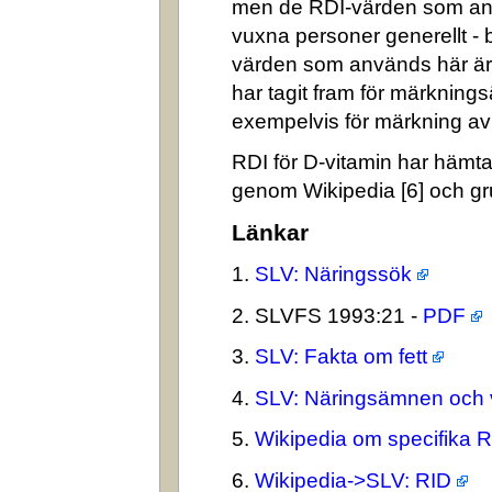
men de RDI-värden som an
vuxna personer generellt -
värden som används här är
har tagit fram för märkning
exempelvis för märkning av n
RDI för D-vitamin har hämta
genom Wikipedia [6] och gr
Länkar
1.
SLV: Näringssök
2. SLVFS 1993:21 -
PDF
3.
SLV: Fakta om fett
4.
SLV: Näringsämnen och 
5.
Wikipedia om specifika 
6.
Wikipedia->SLV: RID