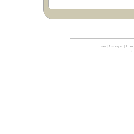
Forum
|
Om sajten
|
Använd
ct 