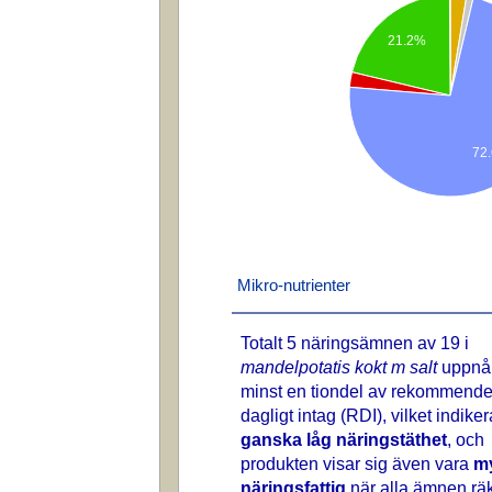
21.2%
72
Mikro-nutrienter
Totalt 5 näringsämnen av 19 i
mandelpotatis kokt m salt
uppnå
minst en tiondel av rekommende
dagligt intag (RDI), vilket indike
ganska låg näringstäthet
, och
produkten visar sig även vara
m
näringsfattig
när alla ämnen rä