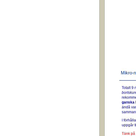
Mikro-n
Totalt 9
bortskur
rekommen
ganska l
ändå va
samman
I förhåll
uppgår ti
Tänk på 