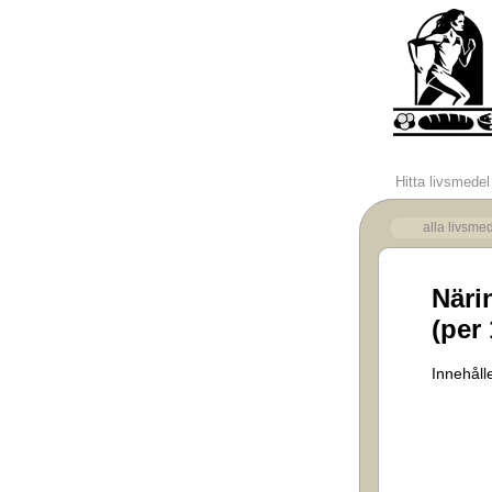
Hitta livsmedel
alla livsme
Näri
(per
Innehålle