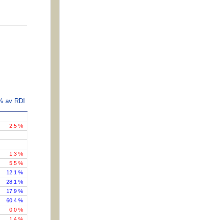
 % av RDI
2.5 %
1.3 %
5.5 %
12.1 %
28.1 %
17.9 %
60.4 %
0.0 %
1.4 %