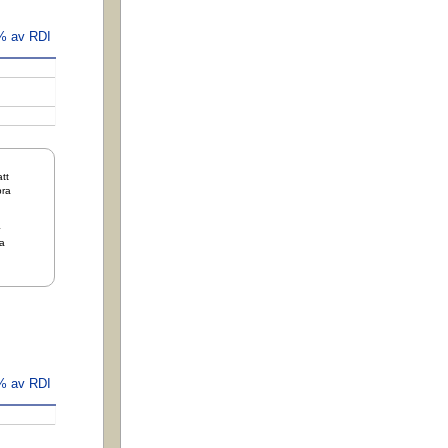
 % av RDI
tt
bra
+
a
 % av RDI