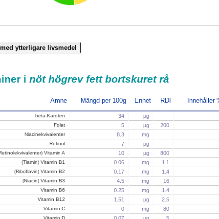
iner i
nöt högrev fett bortskuret rå
Ämne
Mängd per 100g
Enhet
RDI
Innehåller
beta-Karoten
34
µg
Folat
5
µg
200
Niacinekvivalenter
8.3
mg
Retinol
7
µg
Retinolekvivalenter) Vitamin A
10
µg
800
(Tiamin) Vitamin B1
0.06
mg
1.1
(Riboflavin) Vitamin B2
0.17
mg
1.4
(Niacin) Vitamin B3
4.5
mg
16
Vitamin B6
0.25
mg
1.4
Vitamin B12
1.51
µg
2.5
Vitamin C
0
mg
80
Vitamin D
0.07
µg
5