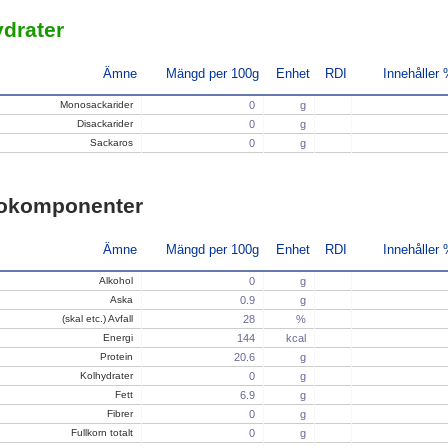
drater
Ämne
Mängd per 100g
Enhet
RDI
Innehåller
Monosackarider
0
g
Disackarider
0
g
Sackaros
0
g
okomponenter
Ämne
Mängd per 100g
Enhet
RDI
Innehåller
Alkohol
0
g
Aska
0.9
g
(skal etc.) Avfall
28
%
Energi
144
kcal
Protein
20.6
g
Kolhydrater
0
g
Fett
6.9
g
Fibrer
0
g
Fullkorn totalt
0
g