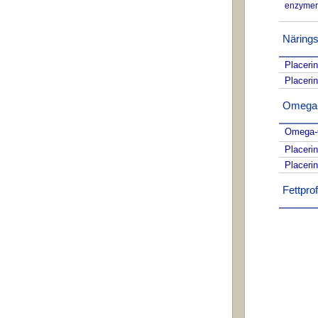
enzymer
Närings
Placeri
Placeri
Omega-f
Omega-6
Placeri
Placeri
Fettprofi