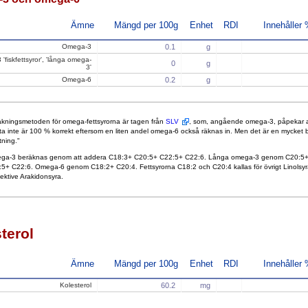
Ämne
Mängd per 100g
Enhet
RDI
Innehåller
Omega-3
0.1
g
'fiskfettsyror', 'långa omega-
0
g
3'
Omega-6
0.2
g
kningsmetoden för omega-fettsyrorna är tagen från
SLV
, som, angående omega-3, påpekar a
ta inte är 100 % korrekt eftersom en liten andel omega-6 också räknas in. Men det är en mycket 
tning."
ga-3 beräknas genom att addera C18:3+ C20:5+ C22:5+ C22:6. Långa omega-3 genom C20:5
5+ C22:6. Omega-6 genom C18:2+ C20:4. Fettsyrorna C18:2 och C20:4 kallas för övrigt Linolsyr
ektive Arakidonsyra.
terol
Ämne
Mängd per 100g
Enhet
RDI
Innehåller
Kolesterol
60.2
mg