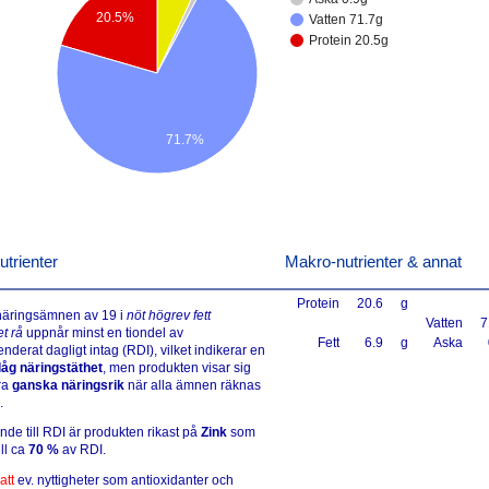
20.5%
Vatten 71.7g
Protein 20.5g
71.7%
utrienter
Makro-nutrienter & annat
Protein
20.6
g
 näringsämnen av 19 i
nöt högrev fett
Vatten
7
et rå
uppnår minst en tiondel av
Fett
6.9
g
Aska
derat dagligt intag (RDI), vilket indikerar en
åg näringstäthet
, men produkten visar sig
ra
ganska näringsrik
när alla ämnen räknas
.
ande till RDI är produkten rikast på
Zink
som
ll ca
70 %
av RDI.
att
ev. nyttigheter som antioxidanter och