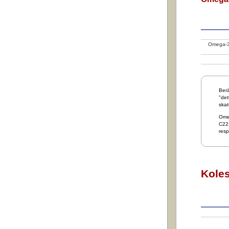
Omega-3 
Berä
"det
skat
Ome
C22:
resp
Koles