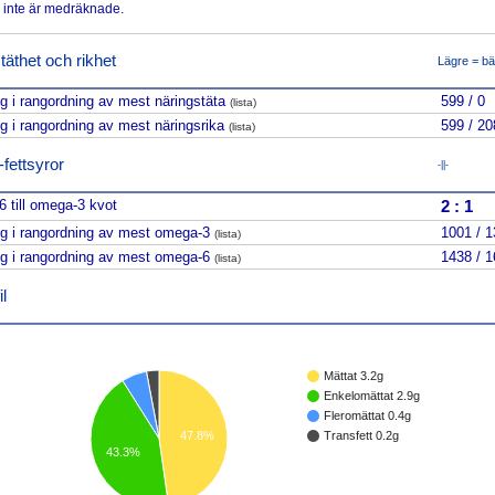
 inte är medräknade.
täthet och rikhet
Lägre = bä
ng i rangordning av mest näringstäta
599 / 0
(lista)
ng i rangordning av mest näringsrika
599 / 20
(lista)
ettsyror
-||-
 till omega-3 kvot
2
:
1
ng i rangordning av mest omega-3
1001 / 
(lista)
ng i rangordning av mest omega-6
1438 / 
(lista)
l
Mättat 3.2g
Enkelomättat 2.9g
Fleromättat 0.4g
Transfett 0.2g
47.8%
43.3%