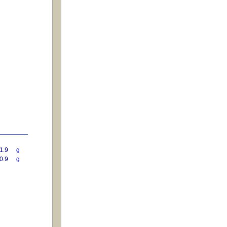
1.9
g
0.9
g