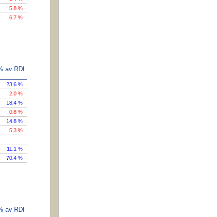
5.8 %
6.7 %
 % av RDI
23.6 %
2.0 %
18.4 %
0.8 %
14.8 %
5.3 %
11.1 %
70.4 %
 % av RDI