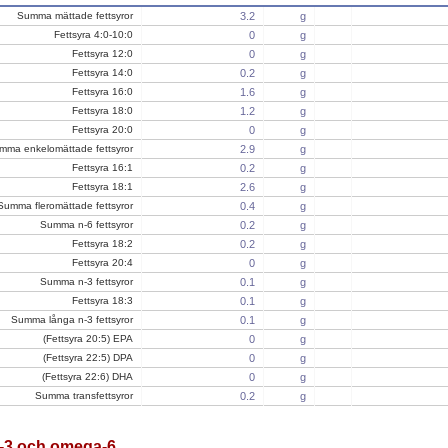
Summa mättade fettsyror
3.2
g
Fettsyra 4:0-10:0
0
g
Fettsyra 12:0
0
g
Fettsyra 14:0
0.2
g
Fettsyra 16:0
1.6
g
Fettsyra 18:0
1.2
g
Fettsyra 20:0
0
g
mma enkelomättade fettsyror
2.9
g
Fettsyra 16:1
0.2
g
Fettsyra 18:1
2.6
g
Summa fleromättade fettsyror
0.4
g
Summa n-6 fettsyror
0.2
g
Fettsyra 18:2
0.2
g
Fettsyra 20:4
0
g
Summa n-3 fettsyror
0.1
g
Fettsyra 18:3
0.1
g
Summa långa n-3 fettsyror
0.1
g
(Fettsyra 20:5) EPA
0
g
(Fettsyra 22:5) DPA
0
g
(Fettsyra 22:6) DHA
0
g
Summa transfettsyror
0.2
g
3 och omega-6