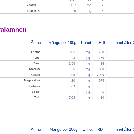
Vitamin E
0.7
mg
12
Vitamin K
5
µg
75
ralämnen
Ämne
Mängd per 100g
Enhet
RDI
Innehåller
Fosfor
165
mg
700
Jod
3
µg
150
Järn
2.58
mg
14
Kalcium
6
mg
800
Kalium
295
mg
2000
Magnesium
20
mg
375
Natrium
69
mg
Selen
6.1
µg
55
Zink
7.04
mg
10
Ämne
Mängd per 100g
Enhet
RDI
Innehåller