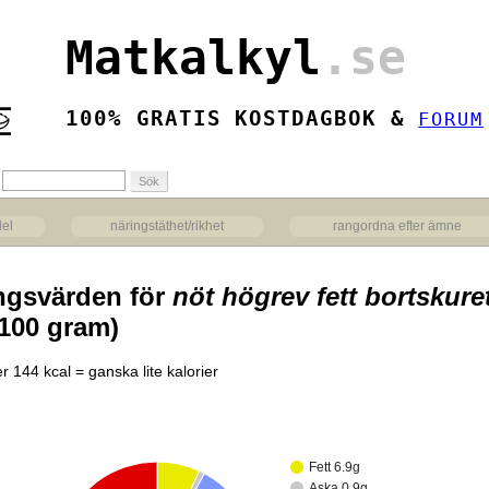
Matkalkyl
.se
100% GRATIS KOSTDAGBOK &
FORUM
del
näringstäthet/rikhet
rangordna efter ämne
ngsvärden för
nöt högrev fett bortskuret
 100 gram)
r 144 kcal = ganska lite kalorier
Fett 6.9g
Aska 0.9g