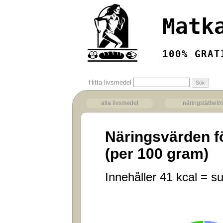
Matk
100% GRAT
Hitta livsmedel
alla livsmedel
näringstäthet/r
Näringsvärden f
(per 100 gram)
Innehåller 41 kcal = su