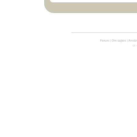
Forum
|
Om sajten
|
Använd
ct 