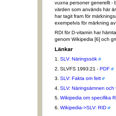
vuxna personer generellt -
värden som används här är
har tagit fram för märkning
exempelvis för märkning av n
RDI för D-vitamin har hämta
genom Wikipedia [6] och gr
Länkar
1.
SLV: Näringssök
2. SLVFS 1993:21 -
PDF
3.
SLV: Fakta om fett
4.
SLV: Näringsämnen och 
5.
Wikipedia om specifika 
6.
Wikipedia->SLV: RID