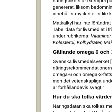
näringsrikhet är exempel på
genererat, liksom bedömni
innehåller mycket eller lite k
Matkalkyl har inte förändra
Tabelldata för livsmedlet i 
under rubrikerna:
Vitaminer
Kolesterol, Kolhydrater, M
Gällande omega 6 och 
Svenska livsmedelsverket [3]
näringsrekommendationerna
omega-6 och omega-3-fettsyr
men det vetenskapliga underl
är förhållandevis svagt."
Hur du ska tolka värde
Näringsdatan ska tolkas m