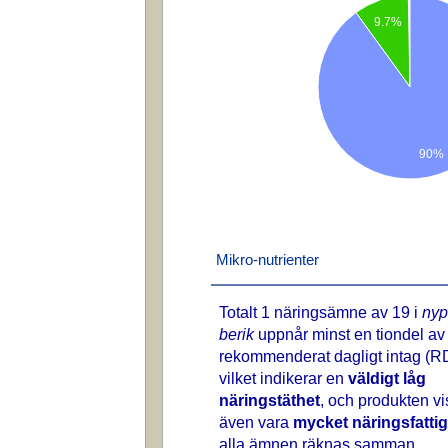
9.7%
90%
Mikro-nutrienter
Totalt 1 näringsämne av 19 i
nyp
berik
uppnår minst en tiondel av
rekommenderat dagligt intag (RD
vilket indikerar en
väldigt låg
näringstäthet
, och produkten vi
även vara
mycket näringsfattig
alla ämnen räknas samman.