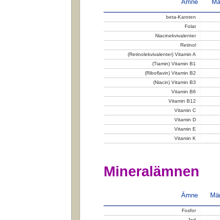
Ämne
Mä
beta-Karoten
Folat
Niacinekvivalenter
Retinol
(Retinolekvivalenter) Vitamin A
(Tiamin) Vitamin B1
(Riboflavin) Vitamin B2
(Niacin) Vitamin B3
Vitamin B6
Vitamin B12
Vitamin C
Vitamin D
Vitamin E
Vitamin K
Mineralämnen
Ämne
Män
Fosfor
Jod