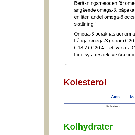
Beräkningsmetoden för omega
angående omega-3, påpekar a
en liten andel omega-6 ocks
skattning."
Omega-3 beräknas genom at
Långa omega-3 genom C20:
C18:2+ C20:4. Fettsyrorna C1
Linolsyra respektive Arakido
Kolesterol
Ämne
Mä
Kolesterol
Kolhydrater