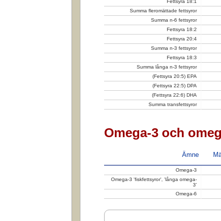
Fettsyra 18:1
Summa fleromättade fettsyror
Summa n-6 fettsyror
Fettsyra 18:2
Fettsyra 20:4
Summa n-3 fettsyror
Fettsyra 18:3
Summa långa n-3 fettsyror
(Fettsyra 20:5) EPA
(Fettsyra 22:5) DPA
(Fettsyra 22:6) DHA
Summa transfettsyror
Omega-3 och omeg
Ämne
Mä
Omega-3
Omega-3 'fiskfettsyror', 'långa omega-
3'
Omega-6