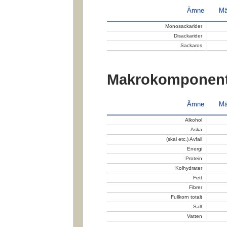
Ämne
Mä
Monosackarider
Disackarider
Sackaros
Makrokomponent
Ämne
Mä
Alkohol
Aska
(skal etc.) Avfall
Energi
Protein
Kolhydrater
Fett
Fibrer
Fullkorn totalt
Salt
Vatten