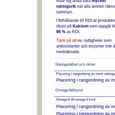
visar sig ändå vara
mycket
näringsrik
när alla ämnen räkn
samman.
I förhållande till RDI är produkte
rikast på
Kalcium
som uppgår til
96 %
av RDI.
Tänk på att
ev. nyttigheter som
antioxidanter och enzymer inte ä
medräknade.
Näringstäthet och rikhet
Placering i rangordning av mest näring
Placering i rangordning av m
Omega-fettsyror
Omega-6 till omega-3 kvot
Placering i rangordning av
Placering i rangordning av