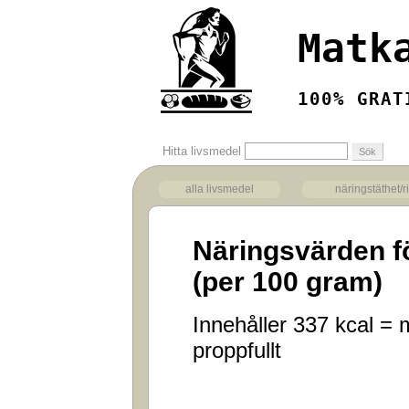
Matk
100% GRAT
Hitta livsmedel
alla livsmedel
näringstäthet/r
Näringsvärden f
(per 100 gram)
Innehåller 337 kcal = m
proppfullt