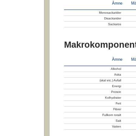
Ämne
Mä
Monosackarider
Disackarider
Sackaros
Makrokomponent
Ämne
Mä
Alkohol
Aska
(skal etc.) Avfall
Energi
Protein
Kolhydrater
Fett
Fibrer
Fullkorn totalt
Salt
Vatten