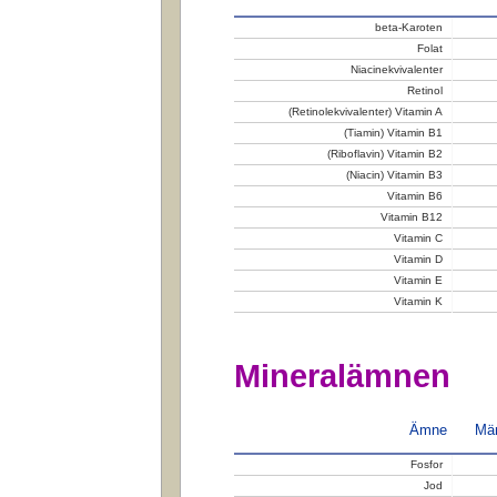
beta-Karoten
Folat
Niacinekvivalenter
Retinol
(Retinolekvivalenter) Vitamin A
(Tiamin) Vitamin B1
(Riboflavin) Vitamin B2
(Niacin) Vitamin B3
Vitamin B6
Vitamin B12
Vitamin C
Vitamin D
Vitamin E
Vitamin K
Mineralämnen
Ämne
Män
Fosfor
Jod