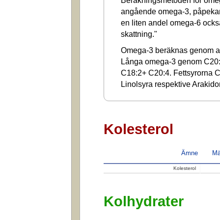
Beräkningsmetoden för omega
angående omega-3, påpekar a
en liten andel omega-6 ocks
skattning."
Omega-3 beräknas genom at
Långa omega-3 genom C20:
C18:2+ C20:4. Fettsyrorna C1
Linolsyra respektive Arakido
Kolesterol
Ämne
Mä
Kolesterol
Kolhydrater