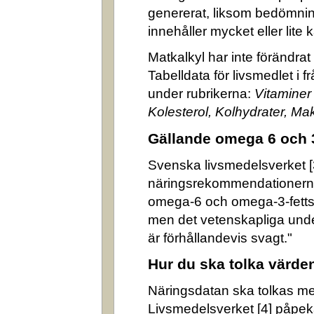
genererat, liksom bedömni
innehåller mycket eller lite k
Matkalkyl har inte förändra
Tabelldata för livsmedlet i 
under rubrikerna:
Vitaminer
Kolesterol, Kolhydrater, M
Gällande omega 6 och 
Svenska livsmedelsverket [3]
näringsrekommendationerna
omega-6 och omega-3-fettsyr
men det vetenskapliga underl
är förhållandevis svagt."
Hur du ska tolka värde
Näringsdatan ska tolkas m
Livsmedelsverket [4] påpek