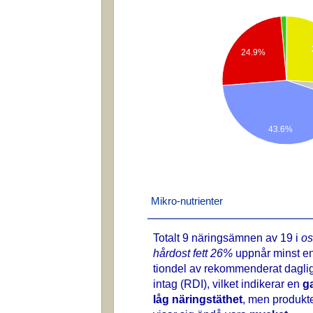
24.9%
43.6%
Mikro-nutrienter
Totalt 9 näringsämnen av 19 i
os
hårdost fett 26%
uppnår minst e
tiondel av rekommenderat daglig
intag (RDI), vilket indikerar en
g
låg näringstäthet
, men produkt