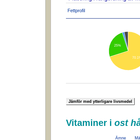
Fettprofil
25%
70.1
Vitaminer i
ost h
Ämne
Mä