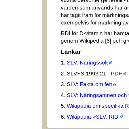
vuxna personer generellt -
värden som används här är
har tagit fram för märkning
exempelvis för märkning av n
RDI för D-vitamin har hämta
genom Wikipedia [6] och gr
Länkar
1.
SLV: Näringssök
2. SLVFS 1993:21 -
PDF
3.
SLV: Fakta om fett
4.
SLV: Näringsämnen och 
5.
Wikipedia om specifika 
6.
Wikipedia->SLV: RID