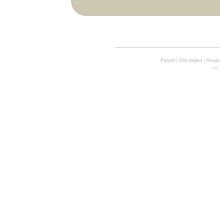
Forum
|
Om sajten
|
Använd
ct 