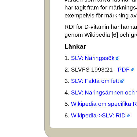
har tagit fram för märkning
exempelvis för märkning av n
RDI för D-vitamin har hämta
genom Wikipedia [6] och gr
Länkar
1.
SLV: Näringssök
2. SLVFS 1993:21 -
PDF
3.
SLV: Fakta om fett
4.
SLV: Näringsämnen och 
5.
Wikipedia om specifika 
6.
Wikipedia->SLV: RID