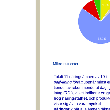
9.9%
72.1%
Mikro-nutrienter
Totalt 11 näringsämnen av 19 i
pajfyllning förrätt
uppnår minst e
tiondel av rekommenderat daglig
intag (RDI), vilket indikerar en
g
hög näringstäthet
, och produk
visar sig även vara
mycket
näringsrik
när alla ämnen räkn