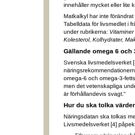
innehåller mycket eller lite k
Matkalkyl har inte förändra
Tabelldata för livsmedlet i 
under rubrikerna:
Vitaminer
Kolesterol, Kolhydrater, M
Gällande omega 6 och 
Svenska livsmedelsverket [3]
näringsrekommendationerna
omega-6 och omega-3-fettsyr
men det vetenskapliga underl
är förhållandevis svagt."
Hur du ska tolka värde
Näringsdatan ska tolkas m
Livsmedelsverket [4] påpek