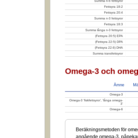
Summa n-6 fettsyror
Fettsyra 18:2
Fettsyra 20:4
Summa n-3 fettsyror
Fettsyra 18:3
Summa långa n-3 fettsyror
(Fettsyra 20:5) EPA
(Fettsyra 22:5) DPA
(Fettsyra 22:6) DHA
Summa transfettsyror
Omega-3 och omeg
Ämne
Mä
Omega-3
Omega-3 'fiskfettsyror', 'långa omega-
3'
Omega-6
Beräkningsmetoden för omega
angående omega-3, påpekar a