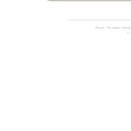
Forum
|
Om sajten
|
Använd
ct 