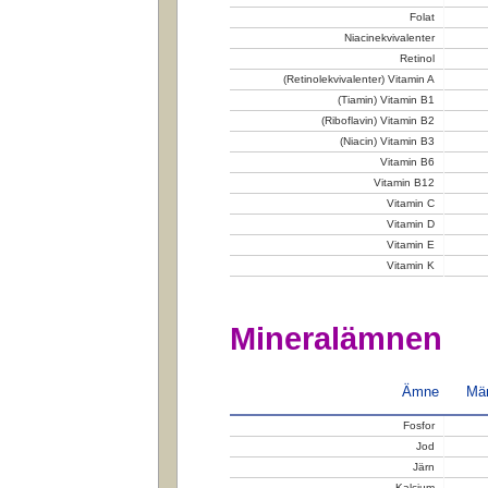
Folat
Niacinekvivalenter
Retinol
(Retinolekvivalenter) Vitamin A
(Tiamin) Vitamin B1
(Riboflavin) Vitamin B2
(Niacin) Vitamin B3
Vitamin B6
Vitamin B12
Vitamin C
Vitamin D
Vitamin E
Vitamin K
Mineralämnen
Ämne
Män
Fosfor
Jod
Järn
Kalcium