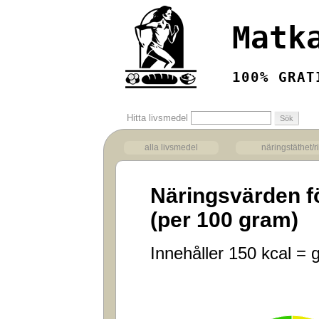
Matk
100% GRAT
Hitta livsmedel
alla livsmedel
näringstäthet/r
Näringsvärden f
(per 100 gram)
Innehåller 150 kcal = g