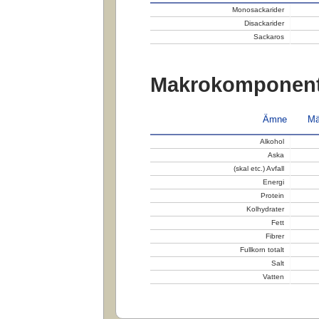
Monosackarider
Disackarider
Sackaros
Makrokomponent
Ämne
Mä
Alkohol
Aska
(skal etc.) Avfall
Energi
Protein
Kolhydrater
Fett
Fibrer
Fullkorn totalt
Salt
Vatten