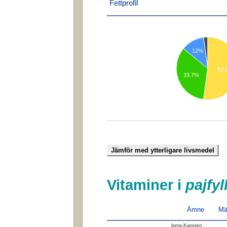
Fettprofil
12%
52.
33.7%
Vitaminer i
pajfyl
Ämne
Mä
beta-Karoten