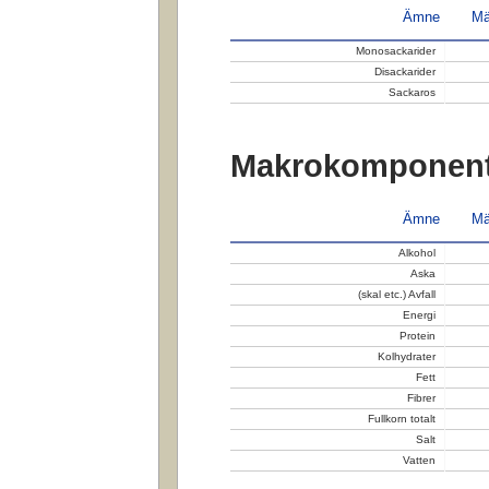
Ämne
Mä
Monosackarider
Disackarider
Sackaros
Makrokomponent
Ämne
Mä
Alkohol
Aska
(skal etc.) Avfall
Energi
Protein
Kolhydrater
Fett
Fibrer
Fullkorn totalt
Salt
Vatten