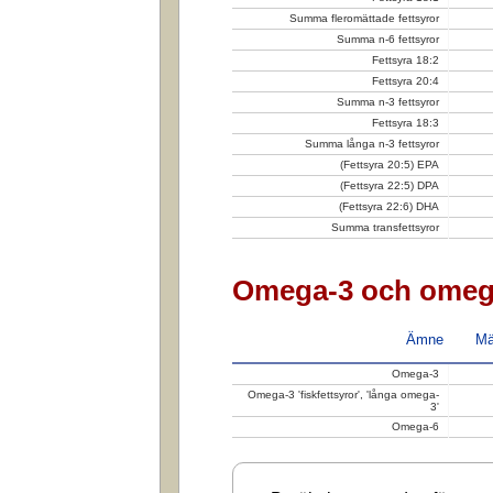
Summa fleromättade fettsyror
Summa n-6 fettsyror
Fettsyra 18:2
Fettsyra 20:4
Summa n-3 fettsyror
Fettsyra 18:3
Summa långa n-3 fettsyror
(Fettsyra 20:5) EPA
(Fettsyra 22:5) DPA
(Fettsyra 22:6) DHA
Summa transfettsyror
Omega-3 och omeg
Ämne
Mä
Omega-3
Omega-3 'fiskfettsyror', 'långa omega-
3'
Omega-6