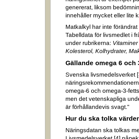
genererat, liksom bedömni
innehåller mycket eller lite k
Matkalkyl har inte förändra
Tabelldata för livsmedlet i 
under rubrikerna:
Vitaminer
Kolesterol, Kolhydrater, M
Gällande omega 6 och 
Svenska livsmedelsverket [3]
näringsrekommendationerna
omega-6 och omega-3-fettsyr
men det vetenskapliga underl
är förhållandevis svagt."
Hur du ska tolka värde
Näringsdatan ska tolkas m
Livsmedelsverket [4] påpek