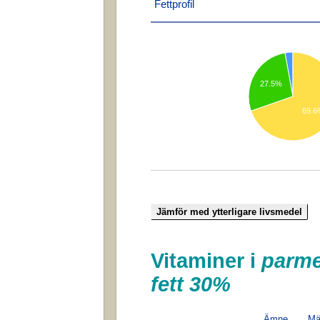
Fettprofil
27.5%
69.6
Vitaminer i
parme
fett 30%
Ämne
Mä