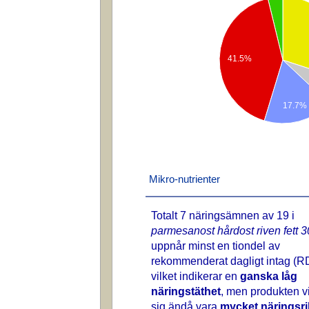
41.5%
17.7%
Mikro-nutrienter
Totalt 7 näringsämnen av 19 i
parmesanost hårdost riven fett 
uppnår minst en tiondel av
rekommenderat dagligt intag (RD
vilket indikerar en
ganska låg
näringstäthet
, men produkten v
sig ändå vara
mycket näringsri