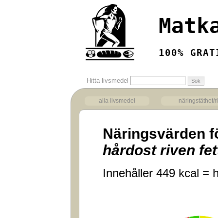
Matk
100% GRAT
Hitta livsmedel
alla livsmedel
näringstäthet/r
Näringsvärden f
hårdost riven fe
Innehåller 449 kcal = h