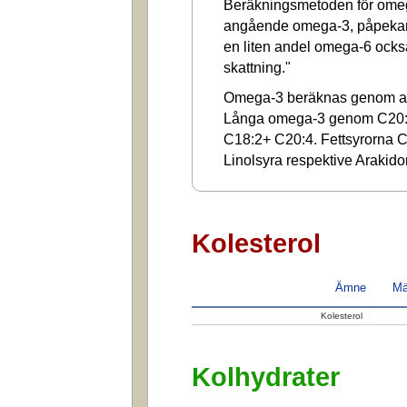
Beräkningsmetoden för omega
angående omega-3, påpekar a
en liten andel omega-6 ocks
skattning."
Omega-3 beräknas genom at
Långa omega-3 genom C20:
C18:2+ C20:4. Fettsyrorna C1
Linolsyra respektive Arakido
Kolesterol
Ämne
Mä
Kolesterol
Kolhydrater