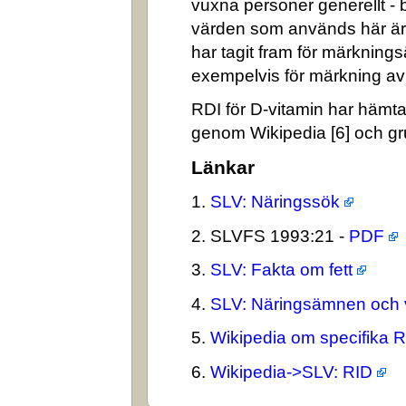
vuxna personer generellt -
värden som används här är
har tagit fram för märkning
exempelvis för märkning av n
RDI för D-vitamin har hämta
genom Wikipedia [6] och gr
Länkar
1.
SLV: Näringssök
2. SLVFS 1993:21 -
PDF
3.
SLV: Fakta om fett
4.
SLV: Näringsämnen och 
5.
Wikipedia om specifika 
6.
Wikipedia->SLV: RID