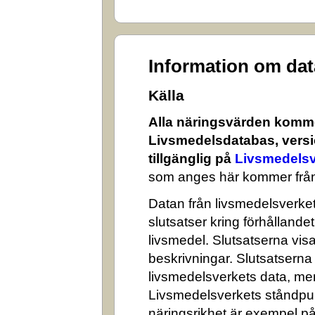
Information om da
Källa
Alla näringsvärden komme
Livsmedelsdatabas, versi
tillgänglig på
Livsmedelsv
som anges här kommer från
Datan från livsmedelsverket 
slutsatser kring förhålland
livsmedel. Slutsatserna visa
beskrivningar. Slutsatserna
livsmedelsverkets data, me
Livsmedelsverkets ståndpun
näringsrikhet är exempel på