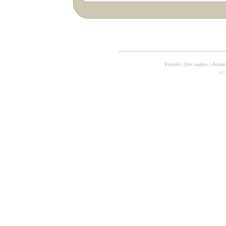
Forum
|
Om sajten
|
Använd
ct 