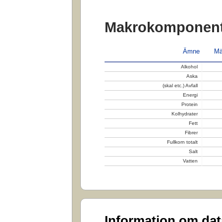
Makrokomponent
Ämne
Mä
Alkohol
Aska
(skal etc.) Avfall
Energi
Protein
Kolhydrater
Fett
Fibrer
Fullkorn totalt
Salt
Vatten
Information om da