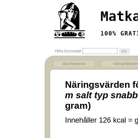
Matk
100% GRAT
Hitta livsmedel
alla livsmedel
näringstäthet/r
Näringsvärden f
m salt typ snab
gram)
Innehåller 126 kcal = g