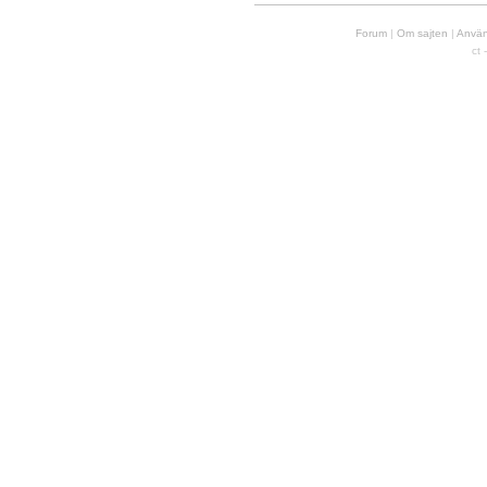
Forum
|
Om sajten
|
Använd
ct 