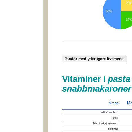
25
50%
25
Vitaminer i
pasta
snabbmakaroner
Ämne
Mä
beta-Karoten
Folat
Niacinekvivalenter
Retinol