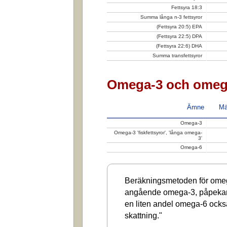
Fettsyra 18:3
Summa långa n-3 fettsyror
(Fettsyra 20:5) EPA
(Fettsyra 22:5) DPA
(Fettsyra 22:6) DHA
Summa transfettsyror
Omega-3 och omeg
Ämne
Mä
Omega-3
Omega-3 'fiskfettsyror', 'långa omega-
3'
Omega-6
Beräkningsmetoden för omega
angående omega-3, påpekar a
en liten andel omega-6 ocks
skattning."