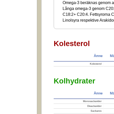
Omega-3 beräknas genom at
Långa omega-3 genom C20:
C18:2+ C20:4. Fettsyrorna C1
Linolsyra respektive Arakido
Kolesterol
Ämne
Mä
Kolesterol
Kolhydrater
Ämne
Mä
Monosackarider
Disackarider
Sackaros