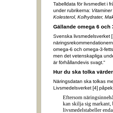
Tabelldata för livsmedlet i 
under rubrikerna:
Vitaminer
Kolesterol, Kolhydrater, M
Gällande omega 6 och 
Svenska livsmedelsverket [3]
näringsrekommendationerna
omega-6 och omega-3-fettsyr
men det vetenskapliga underl
är förhållandevis svagt."
Hur du ska tolka värde
Näringsdatan ska tolkas m
Livsmedelsverket [4] påpek
Eftersom näringsinnehå
kan skilja sig markant,
livsmedelstabeller enda