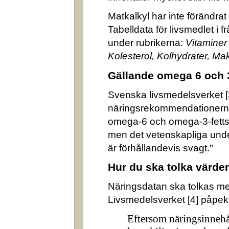
Matkalkyl har inte förändra
Tabelldata för livsmedlet i 
under rubrikerna:
Vitaminer
Kolesterol, Kolhydrater, M
Gällande omega 6 och 
Svenska livsmedelsverket [3]
näringsrekommendationerna
omega-6 och omega-3-fettsyr
men det vetenskapliga underl
är förhållandevis svagt."
Hur du ska tolka värde
Näringsdatan ska tolkas m
Livsmedelsverket [4] påpek
Eftersom näringsinnehå