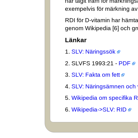
har tagit fram för märkning
exempelvis för märkning av n
RDI för D-vitamin har hämta
genom Wikipedia [6] och gr
Länkar
1.
SLV: Näringssök
2. SLVFS 1993:21 -
PDF
3.
SLV: Fakta om fett
4.
SLV: Näringsämnen och 
5.
Wikipedia om specifika 
6.
Wikipedia->SLV: RID