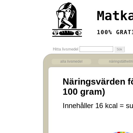
Matk
100% GRAT
Hitta livsmedel
alla livsmedel
näringstäthet/r
Näringsvärden f
100 gram)
Innehåller 16 kcal = su