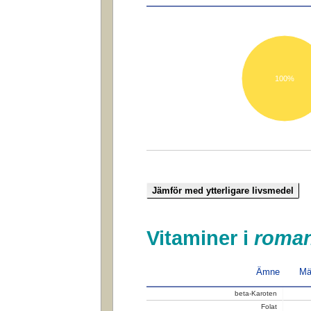
100%
Vitaminer i
roman
Ämne
Mä
beta-Karoten
Folat