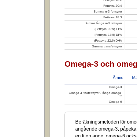
Fettsyra 20:4
Summa n-3 fettsyror
Fettsyra 18:3
Summa långa n-3 fettsyror
(Fettsyra 20:5) EPA
(Fettsyra 22:5) DPA
(Fettsyra 22:6) DHA
Summa transfettsyror
Omega-3 och omeg
Ämne
Mä
Omega-3
Omega-3 'fiskfettsyror', 'långa omega-
3'
Omega-6
Beräkningsmetoden för omega
angående omega-3, påpekar a
en liten andel omega-6 ocks