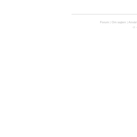
Forum
|
Om sajten
|
Använd
ct 