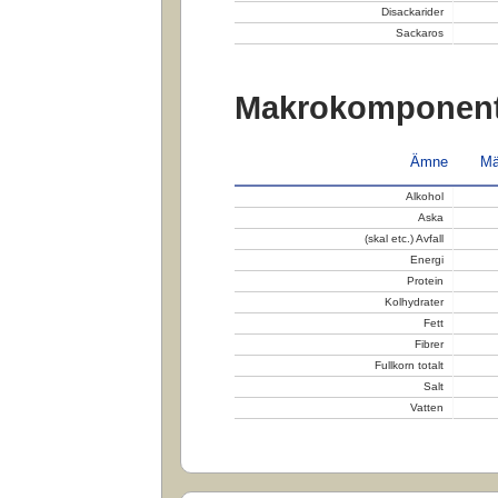
Disackarider
Sackaros
Makrokomponent
Ämne
Mä
Alkohol
Aska
(skal etc.) Avfall
Energi
Protein
Kolhydrater
Fett
Fibrer
Fullkorn totalt
Salt
Vatten