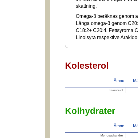
skattning."
Omega-3 beräknas genom at
Långa omega-3 genom C20:
C18:2+ C20:4. Fettsyrorna C1
Linolsyra respektive Arakido
Kolesterol
Ämne
Mä
Kolesterol
Kolhydrater
Ämne
Mä
Monosackarider