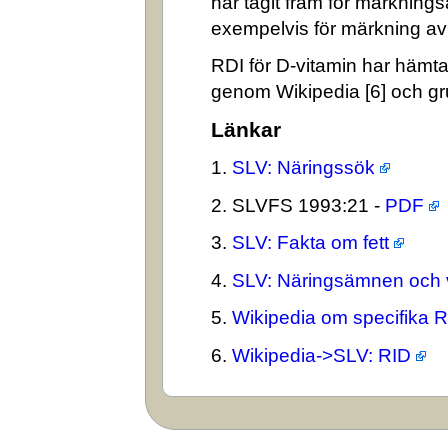
har tagit fram för märkning
exempelvis för märkning av n
RDI för D-vitamin har hämta
genom Wikipedia [6] och gr
Länkar
1.
SLV: Näringssök
2. SLVFS 1993:21 -
PDF
3.
SLV: Fakta om fett
4.
SLV: Näringsämnen och 
5.
Wikipedia om specifika 
6.
Wikipedia->SLV: RID