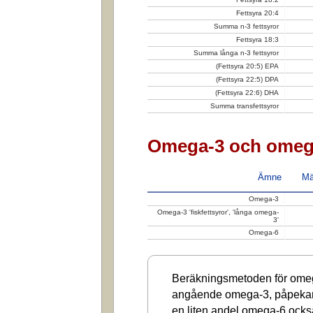
Fettsyra 20:4
Summa n-3 fettsyror
Fettsyra 18:3
Summa långa n-3 fettsyror
(Fettsyra 20:5) EPA
(Fettsyra 22:5) DPA
(Fettsyra 22:6) DHA
Summa transfettsyror
Omega-3 och omeg
Ämne
Mä
Omega-3
Omega-3 'fiskfettsyror', 'långa omega-
3'
Omega-6
Beräkningsmetoden för omega
angående omega-3, påpekar a
en liten andel omega-6 ocks