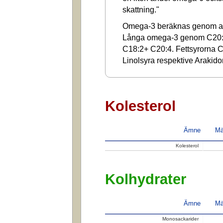
skattning."
Omega-3 beräknas genom at
Långa omega-3 genom C20:
C18:2+ C20:4. Fettsyrorna C1
Linolsyra respektive Arakido
Kolesterol
Ämne
Mä
Kolesterol
Kolhydrater
Ämne
Mä
Monosackarider