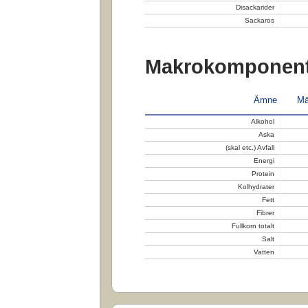
Disackarider
Sackaros
Makrokomponent
Ämne
Mä
Alkohol
Aska
(skal etc.) Avfall
Energi
Protein
Kolhydrater
Fett
Fibrer
Fullkorn totalt
Salt
Vatten