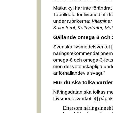
Matkalkyl har inte förändra
Tabelldata för livsmedlet i 
under rubrikerna:
Vitaminer
Kolesterol, Kolhydrater, M
Gällande omega 6 och 
Svenska livsmedelsverket [3]
näringsrekommendationerna
omega-6 och omega-3-fettsyr
men det vetenskapliga underl
är förhållandevis svagt."
Hur du ska tolka värde
Näringsdatan ska tolkas m
Livsmedelsverket [4] påpek
Eftersom näringsinnehå