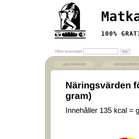
Matk
100% GRAT
Hitta livsmedel
alla livsmedel
näringstäthet/r
Näringsvärden f
gram)
Innehåller 135 kcal = g