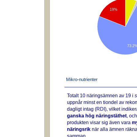
19%
73.2
Mikro-nutrienter
Totalt 10 näringsämnen av 19 i
s
uppnår minst en tiondel av rek
dagligt intag (RDI), vilket indike
ganska hög näringstäthet
, och
produkten visar sig även vara
m
näringsrik
när alla ämnen räkn
samman.