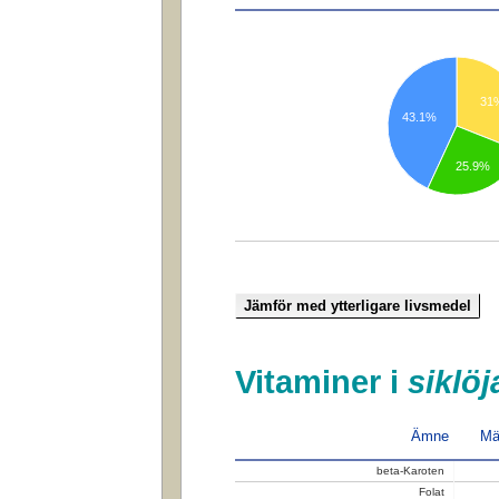
31
43.1%
25.9%
Vitaminer i
siklöj
Ämne
Mä
beta-Karoten
Folat