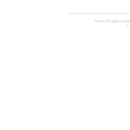
Forum
|
Om sajten
|
Använd
ct 