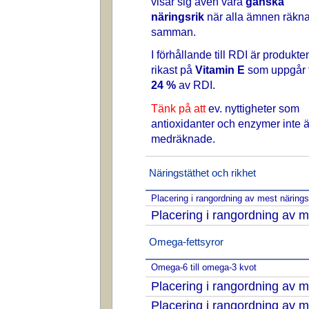
visar sig även vara
ganska
näringsrik
när alla ämnen räkn
samman.
I förhållande till RDI är produkte
rikast på
Vitamin E
som uppgår t
24 %
av RDI.
Tänk på att
ev. nyttigheter som
antioxidanter och enzymer inte ä
medräknade.
Näringstäthet och rikhet
Placering i rangordning av mest näring
Placering i rangordning av m
Omega-fettsyror
Omega-6 till omega-3 kvot
Placering i rangordning av
Placering i rangordning av