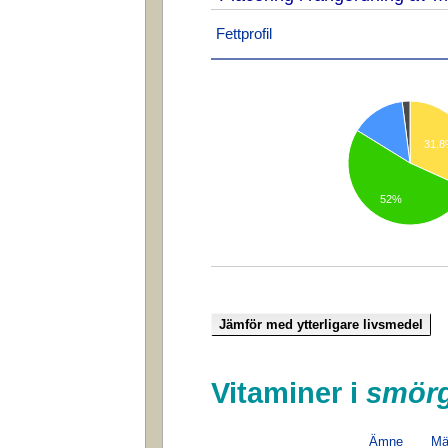
Fettprofil
31.
52%
Vitaminer i
smörg
Ämne
Mä