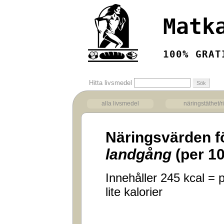
Matk
100% GRAT
Hitta livsmedel
alla livsmedel
näringstäthet/r
Näringsvärden f
landgång
(per 1
Innehåller 245 kcal =
lite kalorier