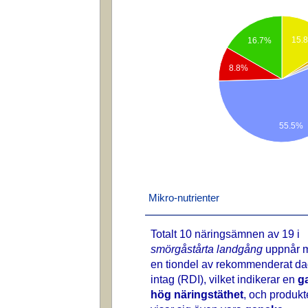
15.
16.7%
8.8%
55.5%
Mikro-nutrienter
Totalt 10 näringsämnen av 19 i
smörgåstårta landgång
uppnår m
en tiondel av rekommenderat dag
intag (RDI), vilket indikerar en
g
hög näringstäthet
, och produk