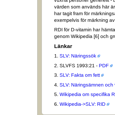
vuxna personer generellt -
värden som används här är
har tagit fram för märkning
exempelvis för märkning av n
RDI för D-vitamin har hämta
genom Wikipedia [6] och gr
Länkar
1.
SLV: Näringssök
2. SLVFS 1993:21 -
PDF
3.
SLV: Fakta om fett
4.
SLV: Näringsämnen och 
5.
Wikipedia om specifika 
6.
Wikipedia->SLV: RID