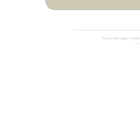
Forum
|
Om sajten
|
Använd
ct 