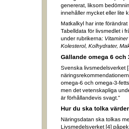
genererat, liksom bedömni
innehåller mycket eller lite k
Matkalkyl har inte förändra
Tabelldata för livsmedlet i 
under rubrikerna:
Vitaminer
Kolesterol, Kolhydrater, M
Gällande omega 6 och 
Svenska livsmedelsverket [3]
näringsrekommendationerna
omega-6 och omega-3-fettsyr
men det vetenskapliga underl
är förhållandevis svagt."
Hur du ska tolka värde
Näringsdatan ska tolkas m
Livsmedelsverket [4] påpek