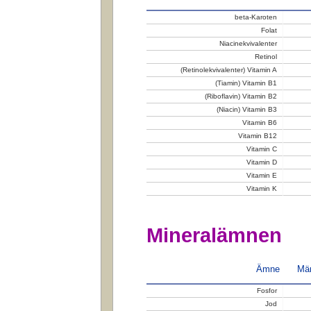
beta-Karoten
Folat
Niacinekvivalenter
Retinol
(Retinolekvivalenter) Vitamin A
(Tiamin) Vitamin B1
(Riboflavin) Vitamin B2
(Niacin) Vitamin B3
Vitamin B6
Vitamin B12
Vitamin C
Vitamin D
Vitamin E
Vitamin K
Mineralämnen
Ämne
Män
Fosfor
Jod