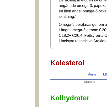
Beräkningsmetoden för omega
angående omega-3, påpekar a
en liten andel omega-6 ocks
skattning."
Omega-3 beräknas genom at
Långa omega-3 genom C20:
C18:2+ C20:4. Fettsyrorna C1
Linolsyra respektive Arakido
Kolesterol
Ämne
Mä
Kolesterol
Kolhydrater