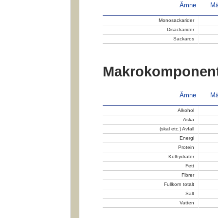
Ämne
Mä
Monosackarider
Disackarider
Sackaros
Makrokomponent
Ämne
Mä
Alkohol
Aska
(skal etc.) Avfall
Energi
Protein
Kolhydrater
Fett
Fibrer
Fullkorn totalt
Salt
Vatten