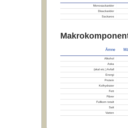
Monosackarider
Disackarider
Sackaros
Makrokomponent
Ämne
Mä
Alkohol
Aska
(skal etc.) Avfall
Energi
Protein
Kolhydrater
Fett
Fibrer
Fullkorn totalt
Salt
Vatten