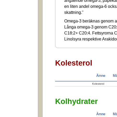
angående omega-3, påpekar a
en liten andel omega-6 ocks
skattning."
Omega-3 beräknas genom at
Långa omega-3 genom C20:
C18:2+ C20:4. Fettsyrorna C1
Linolsyra respektive Arakido
Kolesterol
Ämne
Mä
Kolesterol
Kolhydrater
Ämne
Mä