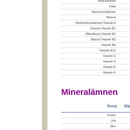
beta-Karoten
Folat
Niacinekvivalenter
Retinol
(Retinolekvivalenter) Vitamin A
(Tiamin) Vitamin B1
(Riboflavin) Vitamin B2
(Niacin) Vitamin B3
Vitamin B6
Vitamin B12
Vitamin C
Vitamin D
Vitamin E
Vitamin K
Mineralämnen
Ämne
Män
Fosfor
Jod
Järn