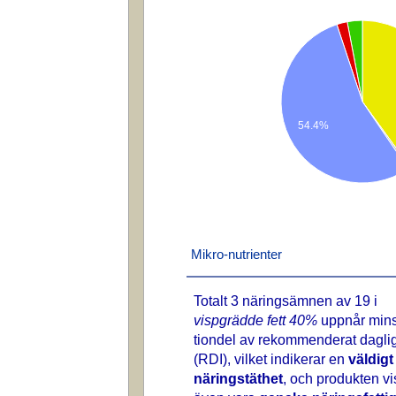
54.4%
Mikro-nutrienter
Totalt 3 näringsämnen av 19 i
vispgrädde fett 40%
uppnår mins
tiondel av rekommenderat daglig
(RDI), vilket indikerar en
väldigt
näringstäthet
, och produkten vi