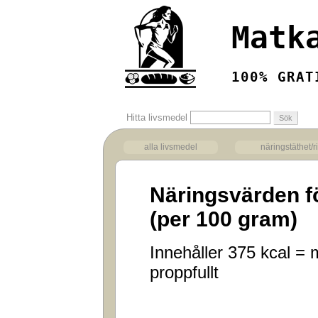
Matk
100% GRAT
Hitta livsmedel
alla livsmedel
näringstäthet/r
Näringsvärden f
(per 100 gram)
Innehåller 375 kcal = m
proppfullt