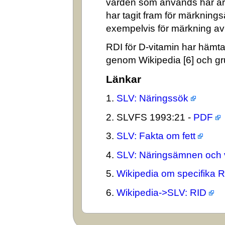
värden som används här är
har tagit fram för märkning
exempelvis för märkning av n
RDI för D-vitamin har hämta
genom Wikipedia [6] och gr
Länkar
1.
SLV: Näringssök
2. SLVFS 1993:21 -
PDF
3.
SLV: Fakta om fett
4.
SLV: Näringsämnen och 
5.
Wikipedia om specifika 
6.
Wikipedia->SLV: RID