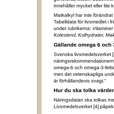
innehåller mycket eller lite k
Matkalkyl har inte förändra
Tabelldata för livsmedlet i 
under rubrikerna:
Vitaminer
Kolesterol, Kolhydrater, M
Gällande omega 6 och 
Svenska livsmedelsverket [3]
näringsrekommendationerna
omega-6 och omega-3-fettsyr
men det vetenskapliga underl
är förhållandevis svagt."
Hur du ska tolka värde
Näringsdatan ska tolkas m
Livsmedelsverket [4] påpek