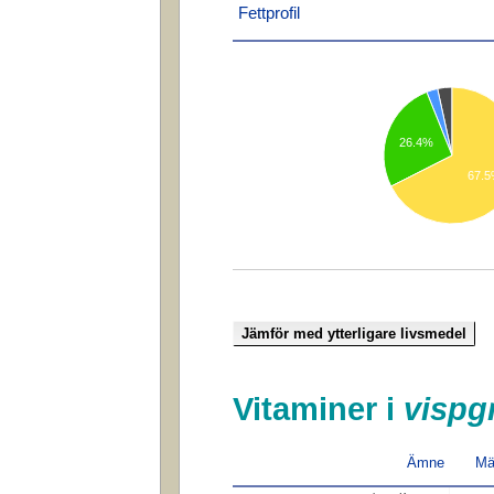
Fettprofil
26.4%
67.
Vitaminer i
vispg
Ämne
Mä