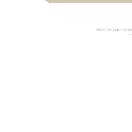
Forum
|
Om sajten
|
Använd
ct 