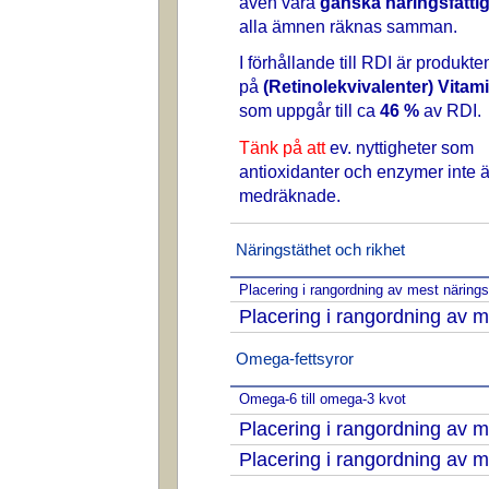
även vara
ganska näringsfatti
alla ämnen räknas samman.
I förhållande till RDI är produkte
på
(Retinolekvivalenter) Vitam
som uppgår till ca
46 %
av RDI.
Tänk på att
ev. nyttigheter som
antioxidanter och enzymer inte ä
medräknade.
Näringstäthet och rikhet
Placering i rangordning av mest näring
Placering i rangordning av m
Omega-fettsyror
Omega-6 till omega-3 kvot
Placering i rangordning av
Placering i rangordning av